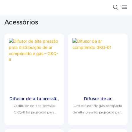
Acessórios
Difusor de alta pressão
Difusor de ar
para distribuição de ar
comprimido GKQ-01
O difusor de alta pressão
Um difusor de gás compacto
comprimido e gás –
GKQ-II foi projetado para
de alta pressão, projetado para
GKQ-II
redução segura da pressão e
reduzir o fluxo de ar
amostragem estável de gases
comprimido ou gases inertes a
comprimidos antes de testes
um fluxo estável de baixa