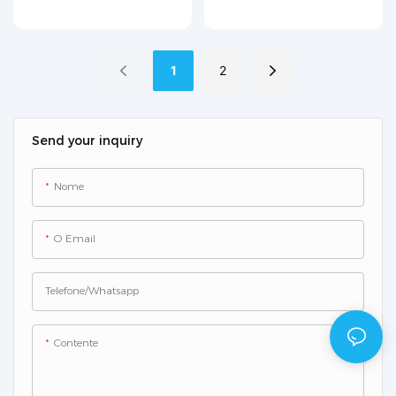
aço inoxidável 316L
Contador de Partículas
(2,83 L/min)
R210
1
2
Send your inquiry
Nome
O Email
Telefone/whatsapp
Contente