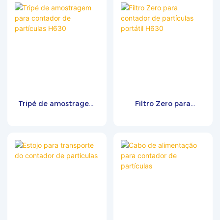
de partículas ou
pressão, permitindo a
microbiológicos. Ele converte ar
amostragem precisa de
comprimido ou gases inertes
partículas e microrganismos.
em alta pressão para pressão
Compatível com contadores
atmosférica e fornece um
de partículas em suspensão e
fluxo limpo e constante para
amostradores biológicos de ar,
instrumentos subsequentes,
é ideal para testes de
como contadores de partículas
qualidade do ar comprimido
em suspensão (APC) e
de acordo com a norma ISO
Tripé de amostragem
Filtro Zero para
amostradores biológicos de ar
8573 em salas limpas e
para contador de
contador de partículas
(BAS). Em conformidade com
ambientes farmacêuticos.
partículas H630
portátil H630
a norma ISO 8573-4, possui
um filtro de exaustão
integrado para minimizar a
contaminação cruzada e
suporta múltiplas vazões de
28,3, 50 e 100 L/min para
aplicações confiáveis ​​em salas
limpas e monitoramento de
gases comprimidos.