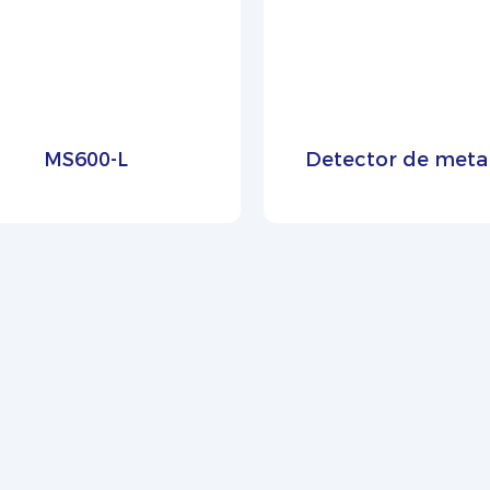
MS600-L
Detector de meta
laser portátil ZW