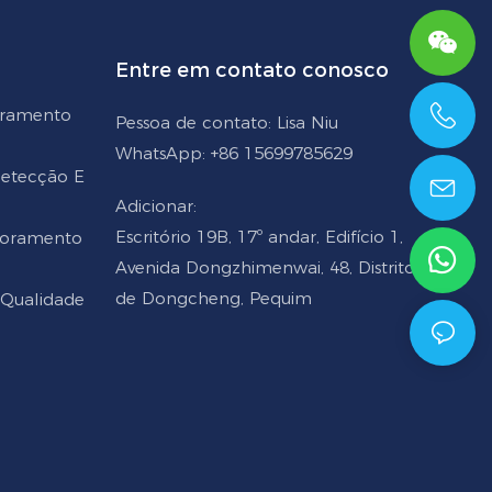
Entre em contato conosco
oramento
Pessoa de contato: Lisa Niu
+86 15699785629
WhatsApp: +86 15699785629
 Detecção E
Adicionar:
Escritório 19B, 17º andar, Edifício 1,
toramento
Avenida Dongzhimenwai, 48, Distrito
de Dongcheng, Pequim
 Qualidade