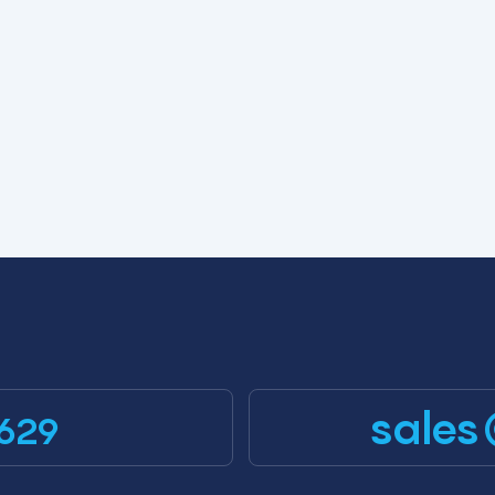
sales
629