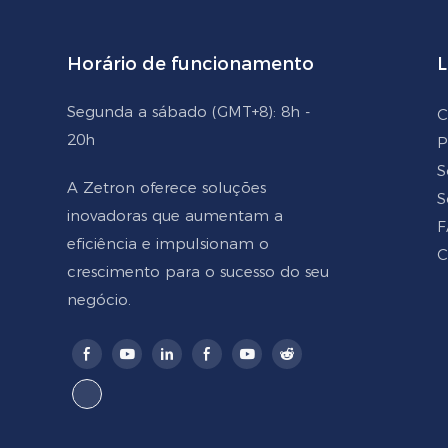
Horário de funcionamento
L
Segunda a sábado (GMT+8): 8h -
C
20h
P
S
A Zetron oferece soluções
S
inovadoras que aumentam a
F
eficiência e impulsionam o
C
crescimento para o sucesso do seu
negócio.