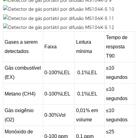
Tempo de
Gases a serem
Leitura
Faixa
resposta
detectados
mínima
T90
Gás combustível
≤10
0-100%LEL
0.1%LEL
(EX)
segundos
≤10
Metano (CH4)
0-100%LEL
0.1%LEL
segundos
Gás oxigênio
0,01% em
≤10
0-30%Vol
(O2)
volume
segundos
Monóxido de
≤25
0-100 ppm
0,1 ppm