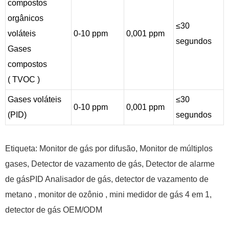
compostos
orgânicos
≤30
voláteis
0-10 ppm
0,001 ppm
segundos
Gases
compostos
( TVOC )
Gases voláteis
≤30
0-10 ppm
0,001 ppm
(PID)
segundos
Etiqueta: Monitor de gás por difusão, Monitor de múltiplos
gases, Detector de vazamento de gás, Detector de alarme
de gás
PID
Analisador de gás, detector de vazamento
de
metano
, monitor
de ozônio
, mini medidor de gás 4 em 1,
detector de gás OEM/ODM