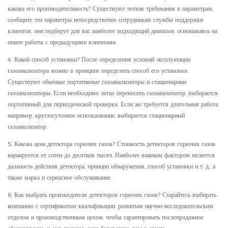
какова его производительность? Существуют четкие требования к параметрам,
сообщите эти параметры непосредственно сотрудникам службы поддержки
клиентов, они подберут для вас наиболее подходящий диапазон, основываясь на
опыте работы с предыдущими клиентами.
4. Какой способ установки? После определения условий эксплуатации
газоанализатора можно в принципе определить способ его установки.
Существуют обычные портативные газоанализаторы и стационарные
газоанализаторы. Если необходимо легко переносить газоанализатор, выбирается
портативный для периодической проверки. Если же требуется длительная работа,
например, круглосуточное использование, выбирается стационарный
газоанализатор.
5. Какова цена детектора горючих газов? Стоимость детекторов горючих газов
варьируется от сотен до десятков тысяч. Наиболее важным фактором является
дальность действия детектора, принцип обнаружения, способ установки и т. д., а
также марка и сервисное обслуживание.
6. Как выбрать производителя детекторов горючих газов? Старайтесь выбирать
компанию с сертификатом квалификации, развитым научно-исследовательским
отделом и производственным цехом, чтобы гарантировать послепродажное