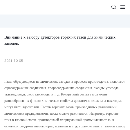
Внимание к выбору детекторов горючих газов для химических 
заводов.
2021-10-05
Газы, образующиеся на химических заводах в процессе производства, включают
серосодержащие соединения, хлоросодержащие соединения, оксиды углерода,
углеводороды, оксигалогениды и т. д. Конкретный состав газов очень
разнообразен, их физико-химические свойства достаточно сложны, а некоторые
могут быть ядовитыми. Состав горючих газов, производимых различными
химическими предприятиями, также сильно различается. Например, горючие
газы в газовой смеси, производимой хлорщелочной промышленностью, в
основном содержат винилхлорид, ацетилен и т. д.; горючие газы в газовой смеси,