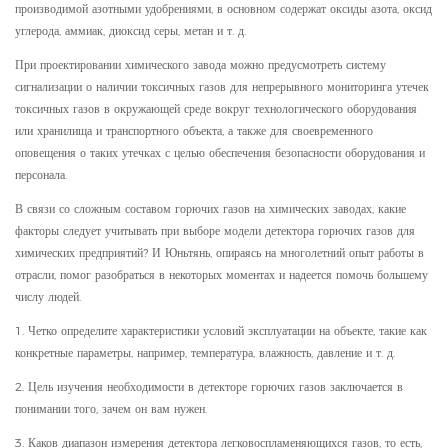
производимой азотными удобрениями, в основном содержат оксиды азота, оксид
углерода, аммиак, диоксид серы, метан и т. д.
При проектировании химического завода можно предусмотреть систему
сигнализации о наличии токсичных газов для непрерывного мониторинга утечек
токсичных газов в окружающей среде вокруг технологического оборудования
или хранилища и транспортного объекта, а также для своевременного
оповещения о таких утечках с целью обеспечения безопасности оборудования и
персонала.
В связи со сложным составом горючих газов на химических заводах, какие
факторы следует учитывать при выборе модели детектора горючих газов для
химических предприятий? И Юньтянь, опираясь на многолетний опыт работы в
отрасли, помог разобраться в некоторых моментах и ​​надеется помочь большему
числу людей.
1. Четко определите характеристики условий эксплуатации на объекте, такие как
конкретные параметры, например, температура, влажность, давление и т. д.
2. Цель изучения необходимости в детекторе горючих газов заключается в
понимании того, зачем он вам нужен.
3. Каков диапазон измерения детектора легковоспламеняющихся газов, то есть,