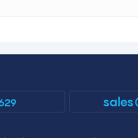
sales
629