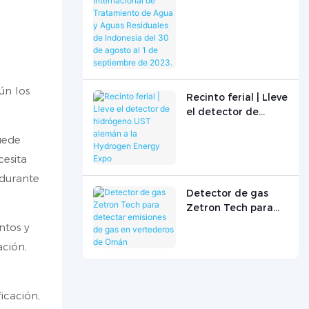
Internacional de
Tratamiento de
Agua y Aguas
Residuales de
Indonesia del 30 de
agosto al 1 de
ún los
septiembre de
Recinto ferial | Lleve
2023.
el detector de
hidrógeno UST
uede
alemán a la
Hydrogen Energy
cesita
Expo
 durante
Detector de gas
Zetron Tech para
detectar emisiones
ntos y
de gas en
ación,
vertederos de
Omán
icación,