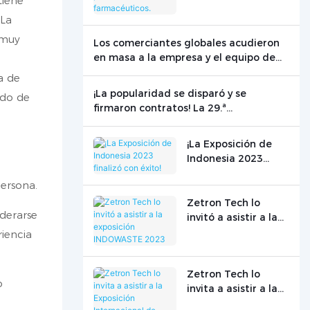
tiene
productos
 La
farmacéuticos.
 muy
Los comerciantes globales acudieron
en masa a la empresa y el equipo de
pruebas de vanguardia de Zetron
a de
Technology brilló en el escenario
¡La popularidad se disparó y se
ido de
internacional.
firmaron contratos! La 29.ª
Conferencia Mundial de Gas de Zetron
Technology concluyó con éxito.
¡La Exposición de
Indonesia 2023
finalizó con éxito!
persona.
Zetron Tech lo
derarse
invitó a asistir a la
exposición
iencia
INDOWASTE 2023
Zetron Tech lo
o
invita a asistir a la
Exposición