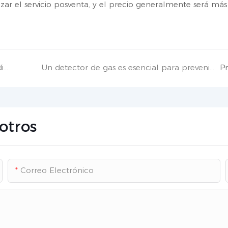
zar el servicio posventa, y el precio generalmente será má
El detector de gas necesita calibración periódica
Un detector de gas es esencial para prevenir accidentes causados ​​por fugas de gas
P
otros
Correo Electrónico