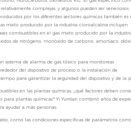
bono, hidrocarburos, oxihaluros, etc. El gas específico con
n relativamente complejas, y algunos pueden ser venenosos.
producidos por los diferentes sectores químicos también es
gas mixto producido por la industria cloroalcalina incluyen
 gases combustibles en el gas mixto producido por la industri
 óxidos de nitrógeno, monóxido de carbono, amoníaco, dióx
 un sistema de alarma de gas tóxico para monitorear
ededor del dispositivo de proceso o la instalación de
empo para garantizar la seguridad del dispositivo y de la 
stibles en las plantas químicas, ¿qué factores deben consi
es para plantas químicas? Yi Yuntian combinó años de exper
era ayudar a más personas.
el sitio, como las condiciones específicas de parámetros com