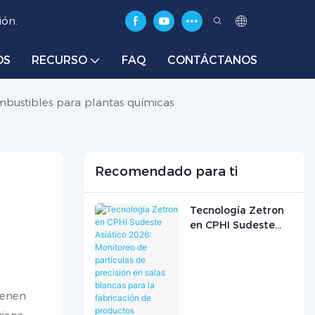
ión.
OS
RECURSO
FAQ
CONTÁCTANOS
mbustibles para plantas químicas
Recomendado para ti
Tecnología Zetron
en CPHI Sudeste
Asiático 2026:
Monitoreo de
partículas de
precisión en salas
ienen
blancas para la
fabricación de