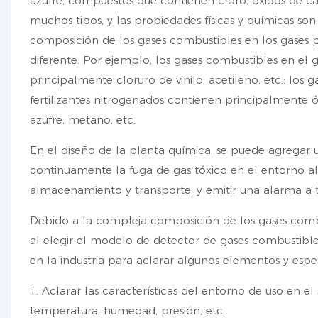
azufre, compuestos que contienen cloro, óxidos de car
muchos tipos, y las propiedades físicas y químicas so
composición de los gases combustibles en los gases 
diferente. Por ejemplo, los gases combustibles en el 
principalmente cloruro de vinilo, acetileno, etc.; los
fertilizantes nitrogenados contienen principalmente
azufre, metano, etc.
En el diseño de la planta química, se puede agregar
continuamente la fuga de gas tóxico en el entorno alr
almacenamiento y transporte, y emitir una alarma a ti
Debido a la compleja composición de los gases combu
al elegir el modelo de detector de gases combustibl
en la industria para aclarar algunos elementos y esp
1. Aclarar las características del entorno de uso en 
temperatura, humedad, presión, etc.