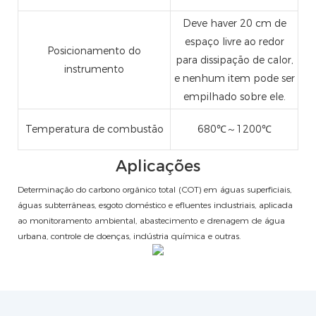
Deve haver 20 cm de
espaço livre ao redor
Posicionamento do
para dissipação de calor,
instrumento
e nenhum item pode ser
empilhado sobre ele.
Temperatura de combustão
680℃～1200℃
Aplicações
Determinação do carbono orgânico total (COT) em águas superficiais,
águas subterrâneas, esgoto doméstico e efluentes industriais, aplicada
ao monitoramento ambiental, abastecimento e drenagem de água
urbana, controle de doenças, indústria química e outras.