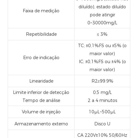
diluído), estado diluído
Faixa de medição
pode atingir
0~30000mg/L
Repetibilidade
≤ 3%
TC; ±0,1%FS ou ±5% (o
maior valor)
Erro de indicação
IC; ±0,1%FS ou ±4% (o
maior valor)
Linearidade
R2≥99.9%
Limite inferior de detecção
0,5 mg/L
Tempo de análise
2 a 4 minutos
Volume de injeção
10μL~500μL
Armazenamento externo
Disco U
CA 220V±10% 50/60Hz