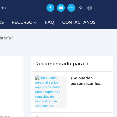
ión.
OS
RECURSO
FAQ
CONTÁCTANOS
itoría?
Recomendado para ti
¿Se pueden
personalizar los
equipos de Zetron
para adaptarlos a
requisitos de
monitorización
específicos?
tro de