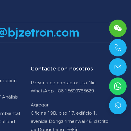
@bjzetron.com
+86 15699785629
Contacte con nosotros
rización
Persona de contacto: Lisa Niu
WhatsApp: +86 15699785629
Análisis
Agregar:
Oficina 19B, piso 17, edificio 1,
Ambiental
avenida Dongzhimenwai 48, distrito
Calidad
de Dongcheng, Pekín