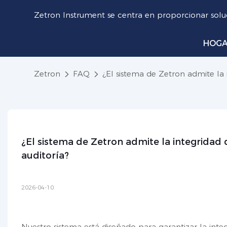
Zetron Instrument se centra en proporcionar soluc
HOG
Zetron
FAQ
¿El sistema de Zetron admite la i
¿El sistema de Zetron admite la integridad d
auditoría?
2026-04-10
Nuestro sistema está diseñado para garantizar la integ