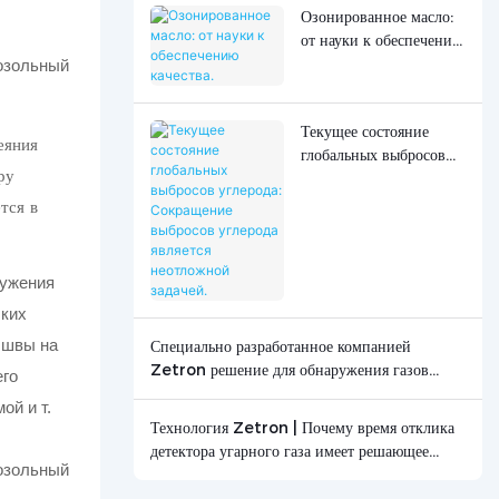
Озонированное масло:
от науки к обеспечению
качества.
Текущее состояние
еяния
глобальных выбросов
ру
углерода: Сокращение
выбросов углерода
тся в
является неотложной
задачей.
ружения
лких
 швы на
Специально разработанное компанией
Zetron решение для обнаружения газов
его
используется в исследованиях горения
ой и т.
графита.
Технология Zetron | Почему время отклика
детектора угарного газа имеет решающее
значение? - Новости - Пекинская компания
Zetron Technology Co., Ltd.