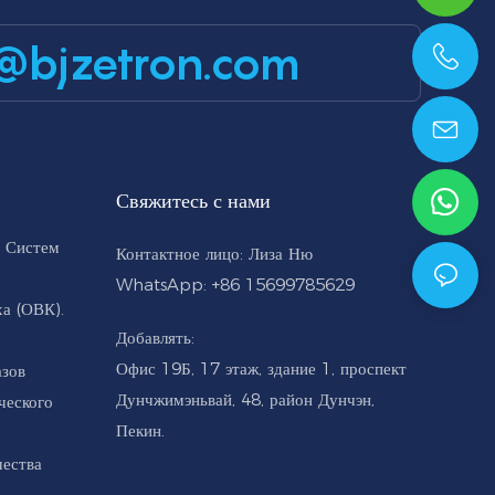
@bjzetron.com
+86 15699785629
Свяжитесь с нами
 Систем
Контактное лицо: Лиза Ню
WhatsApp: +86 15699785629
а (ОВК).
Добавлять:
Офис 19Б, 17 этаж, здание 1, проспект
азов
Дунчжимэньвай, 48, район Дунчэн,
ческого
Пекин.
чества