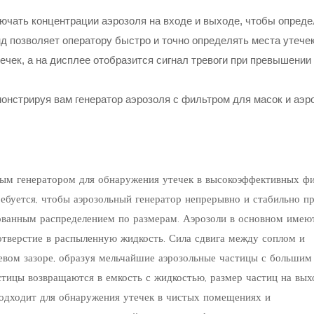
ючать концентрации аэрозоля на входе и выходе, чтобы опреде
д позволяет оператору быстро и точно определять места утечек
ечек, а на дисплее отобразится сигнал тревоги при превышении
ным генератором для обнаружения утечек в высокоэффективных фи
ребуется, чтобы аэрозольный генератор непрерывно и стабильно п
ованным распределением по размерам. Аэрозоли в основном имею
отверстие в распыленную жидкость. Сила сдвига между соплом и
евом зазоре, образуя мельчайшие аэрозольные частицы с большим
тицы возвращаются в емкость с жидкостью, размер частиц на вых
подходит для обнаружения утечек в чистых помещениях и