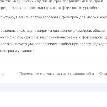
чества медицинских изделий, центрах профилактики и контроля
 предприятиях по производству высокоэффективных устройств.
эрозольные частицы с широким диапазоном диаметров, обеспеч
ности фильтрующих систем при использовании с фотометром (д
Прост в эксплуатации, обеспечивает стабильную работу, подходи
ильтров и установки.
Когда следует использовать пробоотборные зонды счетчика частиц?
Применение счетчика частиц в медицинской промышленности
Сле