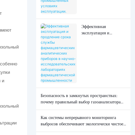
промышленных
условиях эксплуатации.
т
Эффективная
имеют
эксплуатация и
продление срока
службы
фармацевтических
аналитических
особенно
приборов в научно-
исследовательских
купки
лабораториях
 и
фармацевтической
промышленности
Безопасность в замкнутых пространствах:
почему правильный выбор газоанализатора
может спасти жизни.
Как системы непрерывного мониторинга
льтрации
выбросов обеспечивают экологически чистое
производство