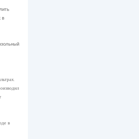
лить
 в
льтрах.
роизводил
т
оде в