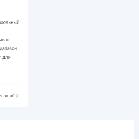
ивая
иапазон
т для
дующий