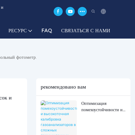
 и
РЕСУРС
FAQ
СВЯЗАТЬСЯ С НАМИ
зольный фотометр.
рекомендовано вам
ок и 
Оптимизация
помехоустойчивости и
высокоточная
калибровка
газоанализаторов в
сложных