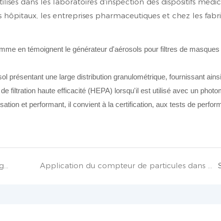
tilisés dans les laboratoires d'inspection des dispositifs médic
 hôpitaux, les entreprises pharmaceutiques et chez les fabr
l présentant une large distribution granulométrique, fournissant ains
 filtration haute efficacité (HEPA) lorsqu'il est utilisé avec un phot
sation et performant, il convient à la certification, aux tests de perfo
Quand utiliser les sondes d&#39;échantillonnage du compteur de particules
Application du compteur de particules dans l&#39;industrie médicale