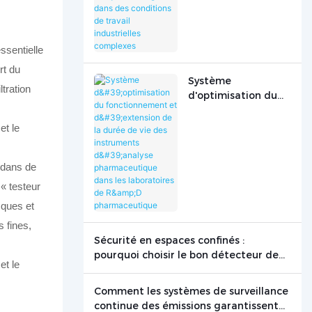
analyseurs de gaz
dans des conditions
de travail
industrielles
ssentielle
complexes
rt du
Système
tration
d'optimisation du
fonctionnement et
d'extension de la
durée de vie des
instruments
 dans de
d'analyse
pharmaceutique
« testeur
dans les
sques et
laboratoires de R&D
s fines,
pharmaceutique
Sécurité en espaces confinés :
pourquoi choisir le bon détecteur de
gaz peut sauver des vies
Comment les systèmes de surveillance
continue des émissions garantissent