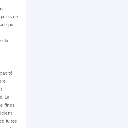
er
 points de
critique
cacité.
ère
nt
é. La
e fines
ipient
e fuites