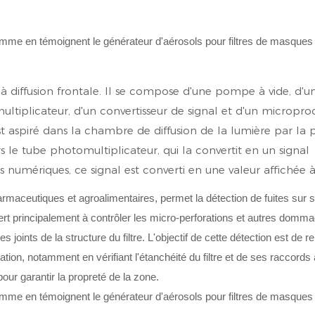
à diffusion frontale. Il se compose d'une pompe à vide, d'u
ltiplicateur, d'un convertisseur de signal et d'un microproc
 est aspiré dans la chambre de diffusion de la lumière par l
ers le tube photomultiplicateur, qui la convertit en un signal
s numériques, ce signal est converti en une valeur affichée à
maceutiques et agroalimentaires, permet la détection de fuites sur s
 Il sert principalement à contrôler les micro-perforations et autres dom
es joints de la structure du filtre. L'objectif de cette détection est de r
llation, notamment en vérifiant l'étanchéité du filtre et de ses raccords
our garantir la propreté de la zone.