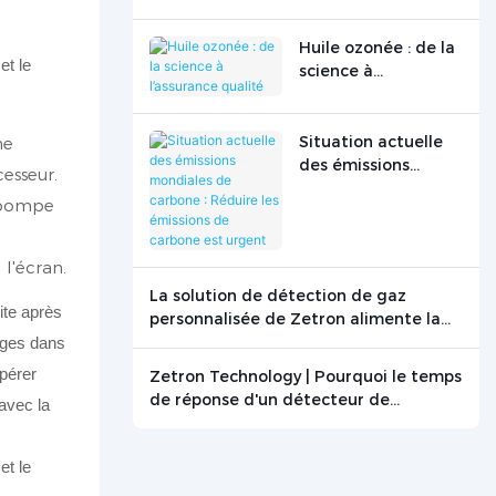
une production propre
Huile ozonée : de la
science à
l’assurance qualité
Situation actuelle
ne
des émissions
esseur.
mondiales de
a pompe
carbone : Réduire
les émissions de
carbone est urgent
 l'écran.
La solution de détection de gaz
ite après
personnalisée de Zetron alimente la
recherche sur la combustion du
mages dans
graphite
epérer
Zetron Technology | Pourquoi le temps
de réponse d'un détecteur de
 avec la
monoxyde de carbone est-il crucial ? -
Actualités - Beijing Zetron Technology
Co., Ltd.