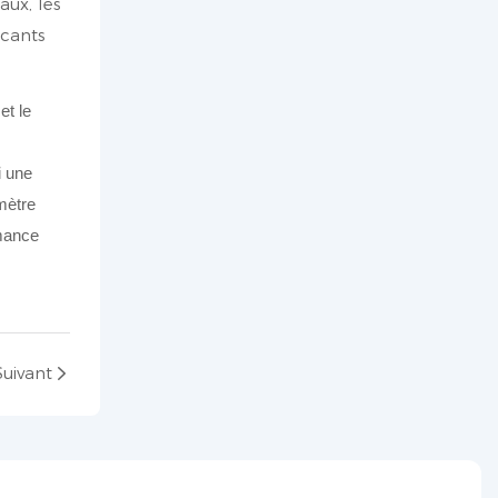
aux, les
icants
i une
omètre
rmance
Suivant