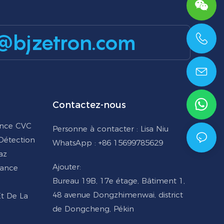
@bjzetron.com
+86 15699785629
Contactez-nous
ance CVC
Personne à contacter : Lisa Niu
 Détection
WhatsApp : +86 15699785629
az
Ajouter:
lance
Bureau 19B, 17e étage, Bâtiment 1,
48 avenue Dongzhimenwai, district
Et De La
de Dongcheng, Pékin