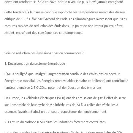
devraient atteindre 41,6 Gt en 2024, soit le niveau le plus élevé jamais enregistré.
Cette tendance à la hausse continue rapproche les températures mondiales du seuil
°
critique de 1,5
C fixé par l'Accord de Paris. Les climatologues avertissent que, sans
mesures rapides de réduction des émissions, un point de non-retour pourrait être
atteint, entraînant des conséquences catastrophiques.
Voie de réduction des émissions : par où commencer ?
1. Décarbonation du système énergétique
L'AIE a souligné que, malgré l'augmentation continue des émissions du secteur
énergétique mondial, les énergies renouvelables (solaire et éolienne) ont contribué à
₂
hauteur d'environ 2,6 GtCO₂.
potentiel de réduction des émissions
En Europe, les véhicules électriques (VEB) ont des émissions de gaz à effet de serre
sur l'ensemble de leur cycle de vie inférieures de 73 % à celles des véhicules à
essence, favorisant ainsi un transport respectueux de l'environnement.
2. Capture du carbone (CSC) dans les industries fortement contraintes
₂
La production de ciment représente environ 8 % des émissions mondiales de CO₂.