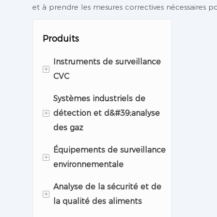
et à prendre les mesures correctives nécessaires 
Produits
Instruments de surveillance
+
CVC
Systèmes industriels de
Équipements de
+
détection et d&#39;analyse
surveillance des salles
des gaz
blanches
Équipements de surveillance
Instruments
Détecteur de gaz
+
environnementale
d&#39;analyse
Analyseur de gaz
pharmaceutique
Analyse de la sécurité et de
Système de surveillance
+
la qualité des aliments
de la qualité de l&#39;air