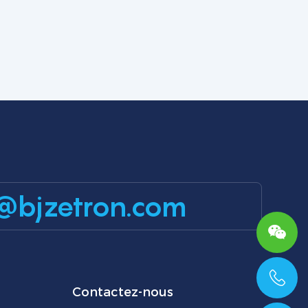
@bjzetron.com
Contactez-nous
+86 15699785629