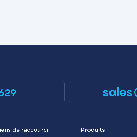
sales
629
iens de raccourci
Produits