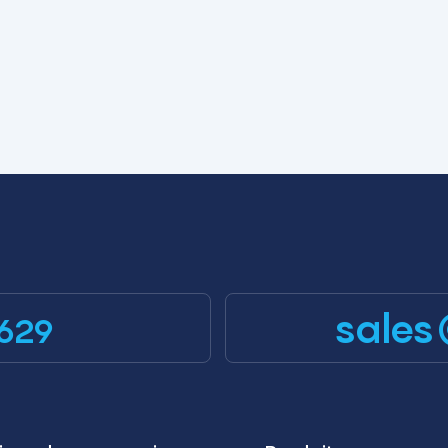
sales
629