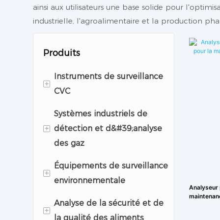
ainsi aux utilisateurs une base solide pour l'optimi
industrielle, l'agroalimentaire et la production p
Produits
Instruments de surveillance
+
CVC
Systèmes industriels de
Équipements de
+
détection et d&#39;analyse
surveillance des salles
des gaz
blanches
Équipements de surveillance
Instruments
Détecteur de gaz
+
environnementale
d&#39;analyse
Analyseur de gaz
Analyseur p
pharmaceutique
maintenanc
Analyse de la sécurité et de
Système de surveillance
+
la qualité des aliments
de la qualité de l&#39;air