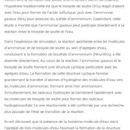
l'hypothèse traditionnelle est que le trioxyde de soufre (SO₃) réagit d'abord
avec l'eau pour former de l'acide sulfurique, puis avec l'ammoniac
gazeux (NH₃) pour produire du sulfate d'ammonium. Cependant, cette
étude a montré que l'ammoniac gazeux peut participer directement à la
réaction entre le trioxyde de soufre et l'eau.
Dans l'expérience de simulation, la réaction spontanée entre les molécules
d'ammoniac et de trioxyde de soufre au sein d'agrégats d'eau,
conduisant à la formation de bisulfate d'ammonium (NH₄HSO₄), a été
observée directement. Au cours de la réaction, l'ammoniac gazeux et le
trioxyde de soufre forment une structure cyclique particulière avec les
agrégats d'eau. La formation de cette structure cyclique favorise
grandement le transfert d'atomes d'hydrogène des molécules d'eau vers
les molécules d'ammoniac, formant ainsi l'ion ammonium.
Simultanément, les radicaux hydroxyles se combinent rapidement avec
les molécules de trioxyde de soufre pour former des radicaux
hydrogénosulfate. La voie réactionnelle a été confirmée par une recherche
plus poussée de l'état de transition de la réaction.
Ils ont découvert que la présence de la troisième molécule d'eau dans
l'agrégat de trois molécules d'eau favorisait la formation de la structure