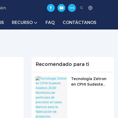
ión.
OS
RECURSO
FAQ
CONTÁCTANOS
Recomendado para ti
Tecnología Zetron
en CPHI Sudeste
Asiático 2026:
Monitoreo de
partículas de
precisión en salas
blancas para la
fabricación de