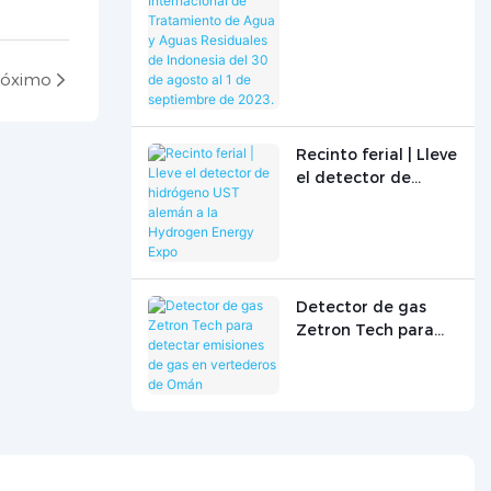
Internacional de
Tratamiento de
Agua y Aguas
róximo
Residuales de
Indonesia del 30 de
agosto al 1 de
septiembre de
Recinto ferial | Lleve
2023.
el detector de
hidrógeno UST
alemán a la
Hydrogen Energy
Expo
Detector de gas
Zetron Tech para
detectar emisiones
de gas en
vertederos de
Omán