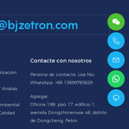
@bjzetron.com
+86 15699785629
Contacte con nosotros
rización
Persona de contacto: Lisa Niu
WhatsApp: +86 15699785629
Análisis
Agregar:
Oficina 19B, piso 17, edificio 1,
Ambiental
avenida Dongzhimenwai 48, distrito
Calidad
de Dongcheng, Pekín