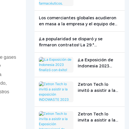
productos
farmacéuticos.
Los comerciantes globales acudieron
en masa a la empresa y el equipo de
pruebas de vanguardia de Zetron
Technology brilló en el escenario
¡La popularidad se disparó y se
internacional.
firmaron contratos! La 29.ª
Conferencia Mundial de Gas de Zetron
Technology concluyó con éxito.
de gases
¡La Exposición de
y
Indonesia 2023
finalizó con éxito!
a
ndo,
Zetron Tech lo
invitó a asistir a la
stros
exposición
INDOWASTE 2023
Zetron Tech lo
invita a asistir a la
Exposición