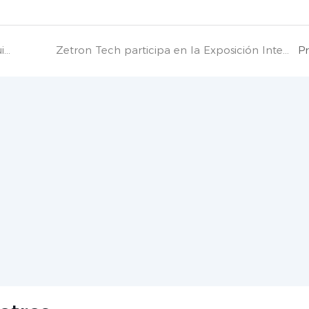
Exposición Internacional de Tecnología y Equipos Petroleros y Petroquímicos de China 2022
Zetron Tech participa en la Exposición Internacional de Equipos Petroleros de China 2022
P