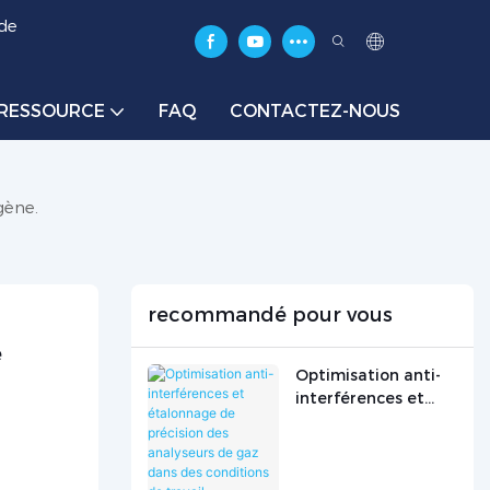
 de
RESSOURCE
FAQ
CONTACTEZ-NOUS
gène.
recommandé pour vous
 
Optimisation anti-
interférences et
étalonnage de
précision des
analyseurs de gaz
dans des conditions