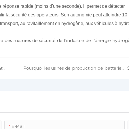
 réponse rapide (moins d'une seconde), il permet de détecter
ntir la sécurité des opérateurs. Son autonomie peut atteindre 10
u transport, au ravitaillement en hydrogène, aux véhicules à hyd
La gouvernance de la pollution environnementale industrielle est urgente.
Pourquoi les usines de production de batteries au lithium doivent-elles installer des détecteurs de gaz ?
E-Mail