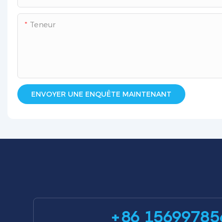
Teneur
ENVOYER UNE ENQUÊTE MAINTENANT
+86 15699785