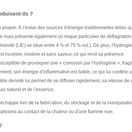
oduisent-ils ?
ropre. À l'instar des sources d'énergie traditionnelles telles q
e mais présente également un risque particulier de déflagration.
osivité (LIE) se situe entre 4 % et 75 % vol.). De plus, l'hydrog
st incolore, inodore et sans saveur, ce qui rend sa présence
usceptible de provoquer une « corrosion par l'hydrogène », fragi
ement, son énergie d'inflammation est faible, ce qui lui confère 
le densité lui permet de se diffuser rapidement, sa vitesse de d
az naturel et de l'essence.
échappe lors de la fabrication, du stockage et de la manipulation
explosera au contact de la chaleur ou d'une flamme nue.
?