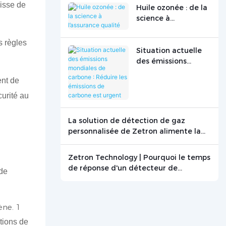
aisse de
Huile ozonée : de la
science à
l’assurance qualité
s règles
Situation actuelle
des émissions
mondiales de
ent de
carbone : Réduire
les émissions de
curité au
carbone est urgent
La solution de détection de gaz
personnalisée de Zetron alimente la
recherche sur la combustion du
graphite
Zetron Technology | Pourquoi le temps
de réponse d'un détecteur de
 de
monoxyde de carbone est-il crucial ? -
Actualités - Beijing Zetron Technology
Co., Ltd.
tions de