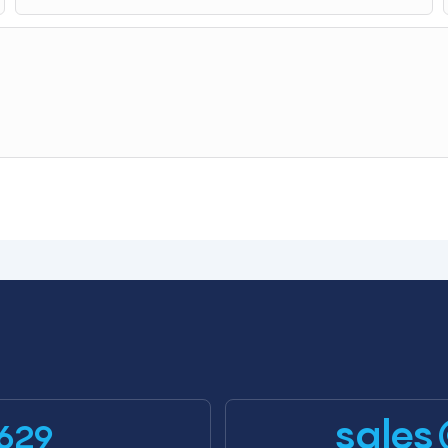
sales
629