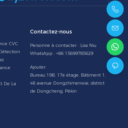
+86 15699785629
Contactez-nous
ance CVC
Personne à contacter : Lisa Niu
 Détection
WhatsApp : +86 15699785629
az
Ajouter:
lance
Bureau 19B, 17e étage, Bâtiment 1,
48 avenue Dongzhimenwai, district
Et De La
de Dongcheng, Pékin