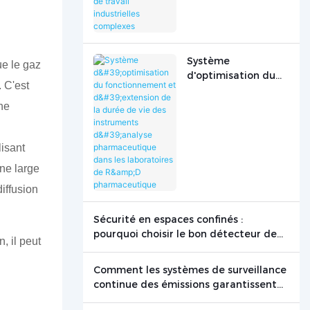
de travail
industrielles
complexes
Système
ue le gaz
d'optimisation du
 C'est
fonctionnement et
d'extension de la
ène
durée de vie des
instruments
lisant
d'analyse
pharmaceutique
une large
dans les
iffusion
laboratoires de R&D
pharmaceutique
Sécurité en espaces confinés :
pourquoi choisir le bon détecteur de
, il peut
gaz peut sauver des vies
Comment les systèmes de surveillance
continue des émissions garantissent
une production propre