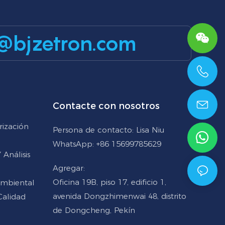
@bjzetron.com
+86 15699785629
Contacte con nosotros
rización
Persona de contacto: Lisa Niu
WhatsApp: +86 15699785629
Análisis
Agregar:
Oficina 19B, piso 17, edificio 1,
Ambiental
avenida Dongzhimenwai 48, distrito
Calidad
de Dongcheng, Pekín