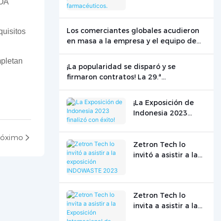
NOA
productos
farmacéuticos.
Los comerciantes globales acudieron
quisitos
en masa a la empresa y el equipo de
pruebas de vanguardia de Zetron
mpletan
Technology brilló en el escenario
¡La popularidad se disparó y se
internacional.
firmaron contratos! La 29.ª
Conferencia Mundial de Gas de Zetron
Technology concluyó con éxito.
¡La Exposición de
Indonesia 2023
finalizó con éxito!
róximo
Zetron Tech lo
invitó a asistir a la
exposición
INDOWASTE 2023
Zetron Tech lo
invita a asistir a la
Exposición