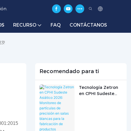
ión.
OS
RECURSO
FAQ
CONTÁCTANOS
23!
Recomendado para ti
Tecnología Zetron
en CPHI Sudeste
Asiático 2026:
Monitoreo de
partículas de
precisión en salas
9001:2015
blancas para la
fabricación de