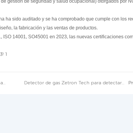
 de gestión de seguridad y salud ocupacional) otorgados por 
ina ha sido auditado y se ha comprobado que cumple con los re
seño, la fabricación y las ventas de productos.
01, ISO 14001, SO45001 en 2023, las nuevas certificaciones co
Zetron Tech participa en la Exposición Internacional de Equipos Petroleros de China 2022
Detector de gas Zetron Tech para detectar emisiones de gas en vertederos de Omán
P