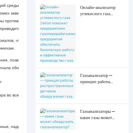
ей среды, в основном определяют концентрацию газов в воздухе 
Онлайн-анализатор
мех зависит от его конструкции и характеристик помехоустойчивос
углекислого газа
Zetron поможет
бны противостоять сильным электромагнитным помехам, обеспечи
предприятиям
 приводится информация от редактора Zechuan Technology.
газоперерабатывающих
предприятий
иалов, чтобы защитить внутренние схемы и датчики от внешних во
обеспечить безопасную
омехам.
работу и эффективное
производство газа.
ния, позволяющей дополнительно снизить влияние электромагнит
игнала обнаружения.
Газоанализатор —
принцип работы
распространенных
датчиков обнаружения
ора во всех условиях сильных электромагнитных помех. Поэтому п
газа.
Газоанализаторы —
какие газы может
обнаружить
нные, надежные устройства с высокой помехоустойчивостью.
газоанализатор?