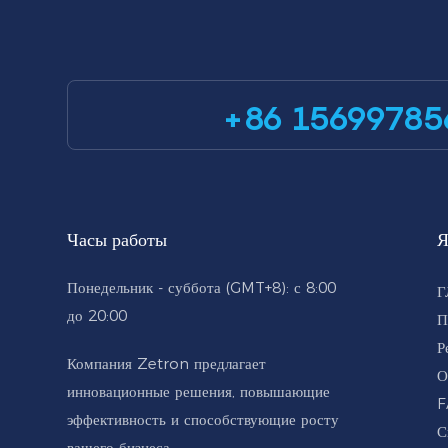
+86 15699785
Часы работы
Я
Понедельник - суббота (GMT+8): с 8:00
Г
до 20:00
П
Р
Компания Zetron предлагает
О
инновационные решения, повышающие
F
эффективность и способствующие росту
С
вашего бизнеса.