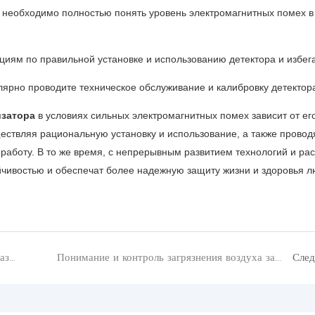
 необходимо полностью понять уровень электромагнитных помех 
кциям по правильной установке и использованию детектора и избе
лярно проводите техническое обслуживание и калибровку детектора
изатора
в условиях сильных электромагнитных помех зависит от ег
ествляя рациональную установку и использование, а также провод
работу. В то же время, с непрерывным развитием технологий и ра
йчивостью и обеспечат более надежную защиту жизни и здоровья л
Зачем проводить анализ на наличие закиси азота (N2O)?
Понимание и контроль загрязнения воздуха запахами: технологические решения для мониторинга запахов.
Сле