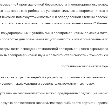
современной промышленной безопасности и мониторинга окружающ
атора корректно работать в условиях сильных электромагнитных по
т высокой помехоустойчивостью и в определенной степени спосо
ектно работать в условиях сильных электромагнитных помех? Далее
я из ударопрочных и устойчивых к электромагнитным помехам матер
 обработке для повышения их устойчивости к электромагнитным п
аторы также оснащены технологией электромагнитного экранирова
ить электромагнитный шум и повысить стабильность и точность с
 не гарантирует бесперебойную работу портативного газоанализат
е условия эксплуатации и уровень электромагнитных помех.
ортативные газоанализаторы можно предпринять следующие меры:
и покупке портативного газоанализатора выбирайте сертифицирова