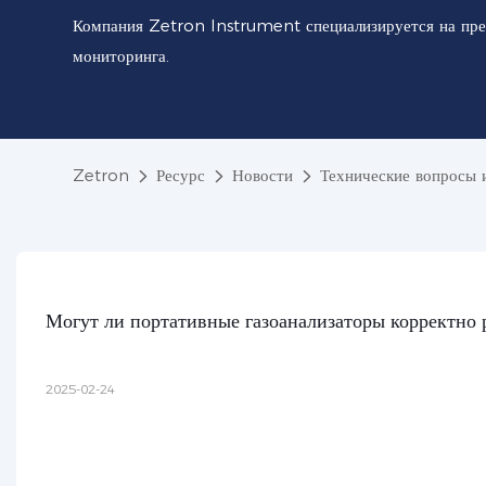
Компания Zetron Instrument специализируется на пре
мониторинга.
Zetron
Ресурс
Новости
Технические вопросы 
Могут ли портативные газоанализаторы корректно 
2025-02-24