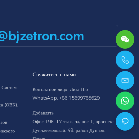
@bjzetron.com
+86 15699785629
Свяжитесь с нами
 Систем
Контактное лицо: Лиза Ню
WhatsApp: +86 15699785629
а (ОВК).
Добавлять:
Офис 19Б, 17 этаж, здание 1, проспект
азов
Дунчжимэньвай, 48, район Дунчэн,
ческого
Пекин.