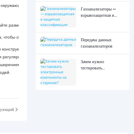
в окружающей среде, чтобы выбрать подходящий детектор и приня
Газоанализаторы —
взрывозащитная и
защитная
гайте размещения детектора вблизи источников сильных электромаг
классификация
, чтобы обеспечить его исправную работу.
Передача данных
газоанализаторов
о конструкции и характеристик помехоустойчивости. Выбирая детек
я регулярное техническое обслуживание и калибровку, можно сниз
Зачем нужно
сширением областей применения, есть основания полагать, что в 
тестировать
юдей.
электронные
компоненты на
старение?
дующий