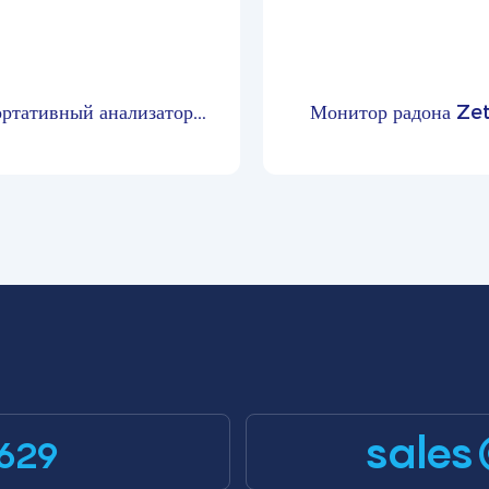
ртативный анализатор
Монитор радона Ze
а для мониторинга уровня
PTM600-RD
на в помещении в режиме
ьного времени – PTM600-
RD
sales
629