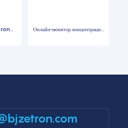
tron
Онлайн-монитор концентрации
радона в воздухе/почве/воде
Zetron MIC600-RD
@bjzetron.com