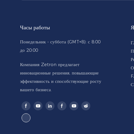
Часы работы
Я
Понедельник - суббота (GMT+8): с 8:00
Г
до 20:00
П
Р
Компания Zetron предлагает
О
инновационные решения, повышающие
F
эффективность и способствующие росту
С
вашего бизнеса.