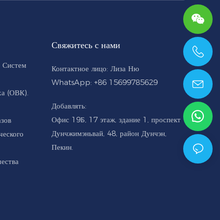
Свяжитесь с нами
+86 15699785629
 Систем
Контактное лицо: Лиза Ню
WhatsApp: +86 15699785629
а (ОВК).
Добавлять:
Офис 19Б, 17 этаж, здание 1, проспект
азов
Дунчжимэньвай, 48, район Дунчэн,
ческого
Пекин.
чества