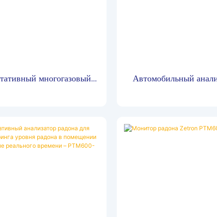
тативный многогазовый
Автомобильный анали
анализатор PTM600
выхлопных газов P