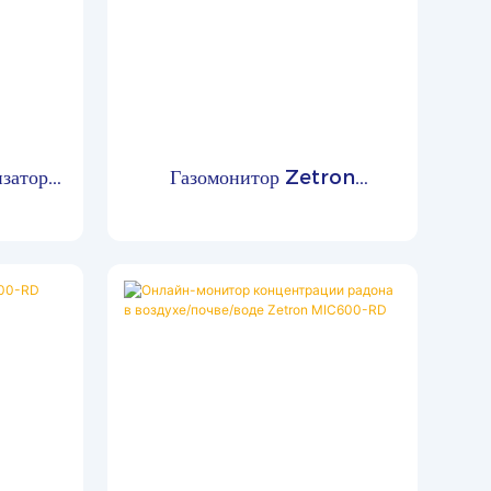
затор
Газомонитор Zetron
TM500
PTM600-RD для обнаружения
радона в природных
радиоактивных газах.