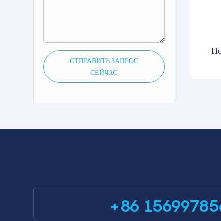
По
ОТПРАВИТЬ ЗАПРОС
радон
СЕЙЧАС
радо
реал
+86 15699785