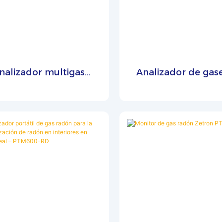
nalizador multigas
Analizador de gas
portátil PTM600
escape de automó
PTM500