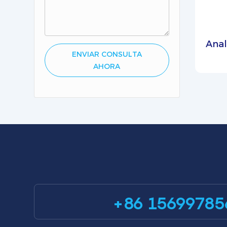
Anal
ENVIAR CONSULTA
AHORA
mon
en 
+86 15699785