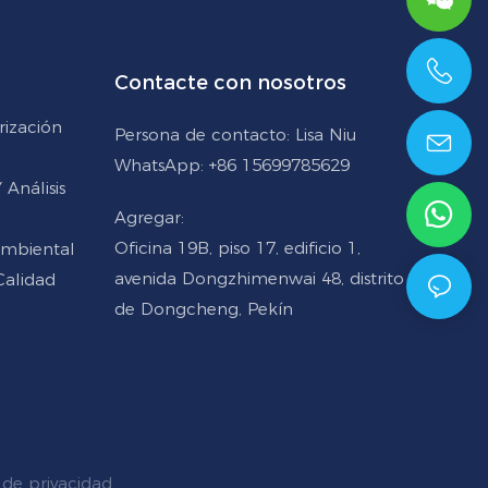
Contacte con nosotros
+86 15699785629
rización
Persona de contacto: Lisa Niu
WhatsApp: +86 15699785629
Análisis
Agregar:
Oficina 19B, piso 17, edificio 1,
Ambiental
avenida Dongzhimenwai 48, distrito
Calidad
de Dongcheng, Pekín
de privacidad