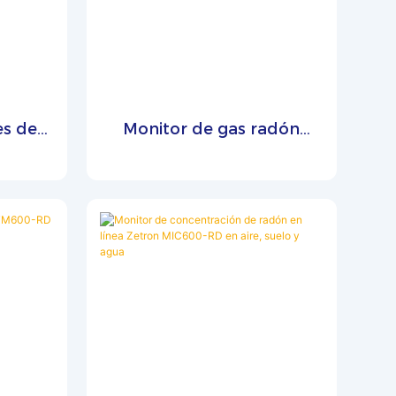
es de
Monitor de gas radón
viles
Zetron PTM600-RD para
detectar gases radiactivos
naturales