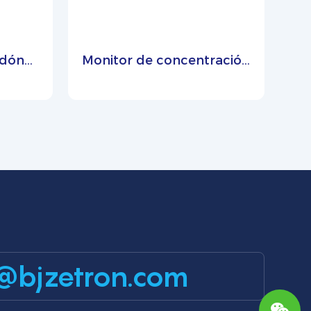
adón
Monitor de concentración
-RD
de radón en línea Zetron
MIC600-RD en aire, suelo y
agua
@bjzetron.com