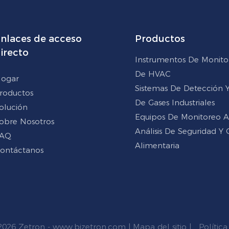
nlaces de acceso
Productos
irecto
Instrumentos De Monito
De HVAC
ogar
Sistemas De Detección Y 
roductos
De Gases Industriales
olución
Equipos De Monitoreo 
obre Nosotros
Análisis De Seguridad Y 
AQ
Alimentaria
ontáctanos
2026 Zetron -
www.bjzetron.com
|
Mapa del sitio
|
Política