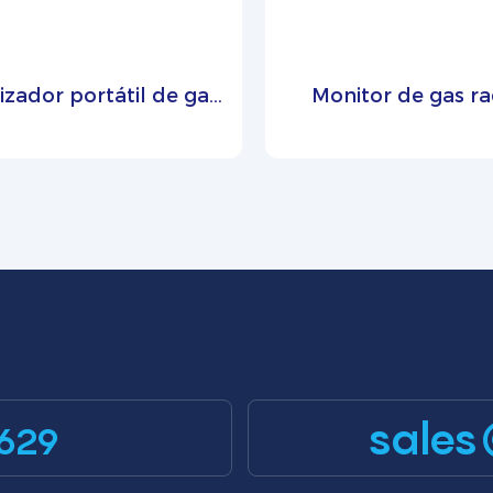
izador portátil de gas
Monitor de gas r
radón para la
Zetron PTM600
itorización de radón
interiores en tiempo
real – PTM600-RD
sales
629