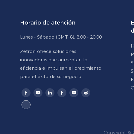
Horario de atención
E
d
Lunes - Sábado (GMT+8): 8:00 - 20:00
H
Zetron ofrece soluciones
P
innovadoras que aumentan la
S
eficiencia e impulsan el crecimiento
S
para el éxito de su negocio.
F
C
Copyright © 