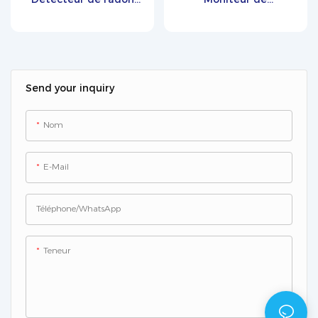
Zetron PTM600-RD
concentration de
radon en ligne Zetron
MIC600-RD pour l'air, le
sol et l'eau
Send your inquiry
Nom
E-Mail
Téléphone/WhatsApp
Teneur