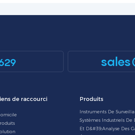
sales
629
iens de raccourci
Produits
Instruments De Surveill
omicile
Systèmes Industriels De
roduits
Et D&#39;analyse Des G
olution