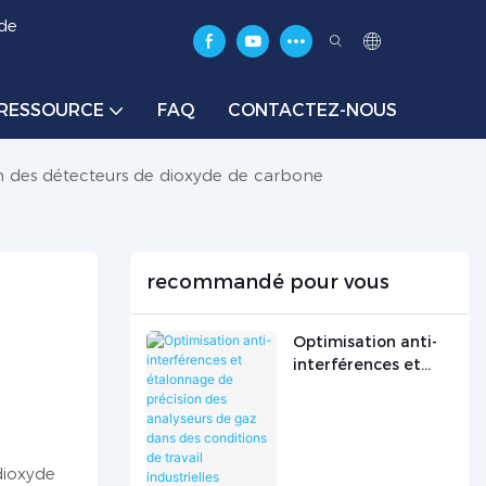
 de
RESSOURCE
FAQ
CONTACTEZ-NOUS
on des détecteurs de dioxyde de carbone
recommandé pour vous
Optimisation anti-
interférences et
étalonnage de
précision des
analyseurs de gaz
dans des conditions
dioxyde
de travail