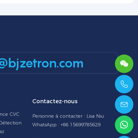
@bjzetron.com
+86 15699785629
Contactez-nous
ance CVC
Personne à contacter : Lisa Niu
 Détection
WhatsApp : +86 15699785629
az