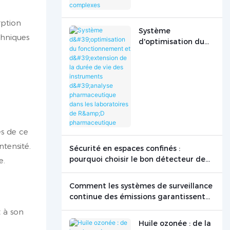
industrielles
n
complexes
rption
Système
chniques
d'optimisation du
fonctionnement et
d'extension de la
durée de vie des
instruments
d'analyse
pharmaceutique
dans les
laboratoires de R&D
es de ce
pharmaceutique
tensité.
Sécurité en espaces confinés :
pourquoi choisir le bon détecteur de
e.
gaz peut sauver des vies
Comment les systèmes de surveillance
continue des émissions garantissent
une production propre
 à son
Huile ozonée : de la