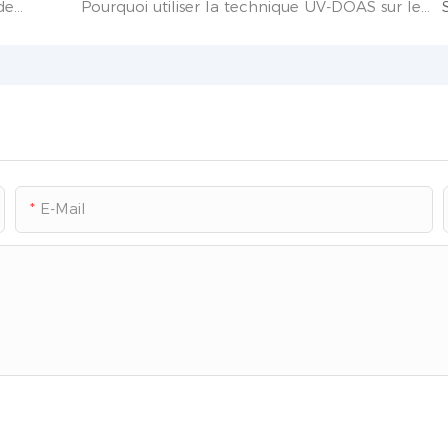
Mesures de maintenance pour les détecteurs de gaz combustibles
Pourquoi utiliser la technique UV-DOAS sur les détecteurs de gaz ? 2025-01-02
E-Mail