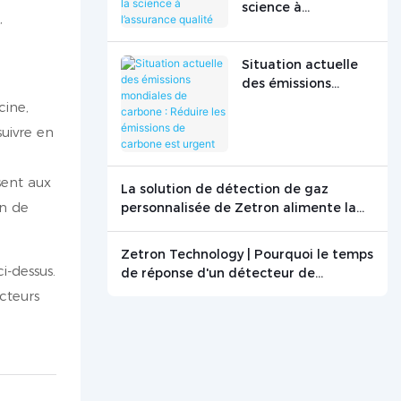
science à
,
l’assurance qualité
Situation actuelle
des émissions
mondiales de
cine,
carbone : Réduire
suivre en
les émissions de
carbone est urgent
sent aux
La solution de détection de gaz
on de
personnalisée de Zetron alimente la
recherche sur la combustion du
graphite
Zetron Technology | Pourquoi le temps
i-dessus.
de réponse d'un détecteur de
monoxyde de carbone est-il crucial ? -
cteurs
Actualités - Beijing Zetron Technology
Co., Ltd.