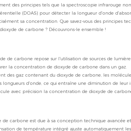
ement des principes tels que la spectroscopie infrarouge no
fférentielle (DOAS) pour détecter la longueur d'onde d'abso
récisément sa concentration. Que savez-vous des principes te
e dioxyde de carbone ? Découvrons-le ensemble !
e de carbone repose sur l'utilisation de sources de lumière
urer la concentration de dioxyde de carbone dans un gaz.
sent des gaz contenant du dioxyde de carbone, les molécul
 longueurs d'onde, ce qui entraîne une diminution de leur in
alcule avec précision la concentration de dioxyde de carbon
e de carbone est due à sa conception technique avancée et
ensation de température intégré ajuste automatiquement les