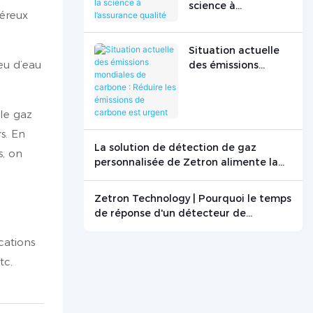
science à
iéreux
l’assurance qualité
Situation actuelle
eu d’eau
des émissions
mondiales de
carbone : Réduire
les émissions de
 le gaz
carbone est urgent
s. En
La solution de détection de gaz
s, on
personnalisée de Zetron alimente la
recherche sur la combustion du
graphite
Zetron Technology | Pourquoi le temps
de réponse d'un détecteur de
monoxyde de carbone est-il crucial ? -
cations
Actualités - Beijing Zetron Technology
Co., Ltd.
tc.