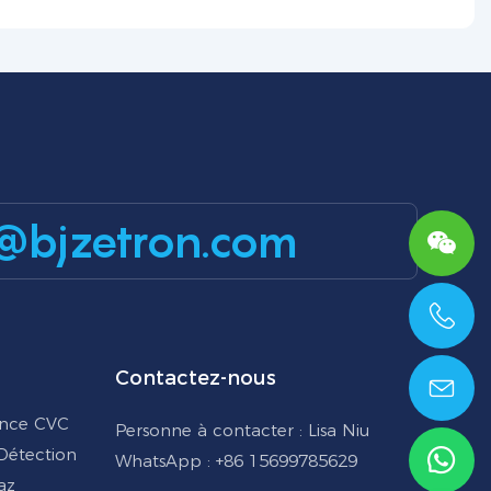
@bjzetron.com
+86 15699785629
Contactez-nous
ance CVC
Personne à contacter : Lisa Niu
 Détection
WhatsApp : +86 15699785629
az