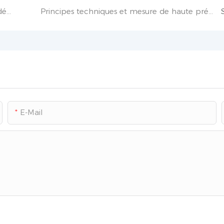
Comment choisir et utiliser correctement les détecteurs de gaz dans l&#39;industrie chimique ?
Principes techniques et mesure de haute précision des détecteurs de dioxyde de carbone
E-Mail