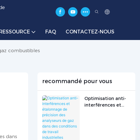
 de
RESSOURCE
FAQ
CONTACTEZ-NOUS
gaz combustibles
recommandé pour vous
Optimisation anti-
interférences et
étalonnage de
précision des
analyseurs de gaz
dans des conditions
es dans
de travail