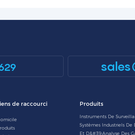
sales
629
iens de raccourci
Produits
Instruments De Surveill
omicile
Systèmes Industriels De
roduits
Et D&#39;analyse Des G