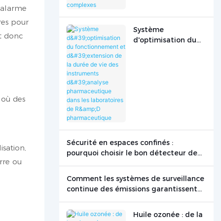
industrielles
e alarme
complexes
res pour
Système
nt donc
d'optimisation du
fonctionnement et
d'extension de la
durée de vie des
instruments
d'analyse
 où des
pharmaceutique
dans les
laboratoires de R&D
pharmaceutique
Sécurité en espaces confinés :
isation,
pourquoi choisir le bon détecteur de
erre ou
gaz peut sauver des vies
Comment les systèmes de surveillance
continue des émissions garantissent
une production propre
Huile ozonée : de la