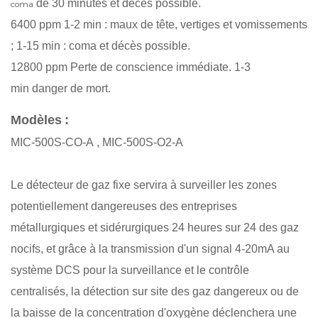
de 30 minutes
et décès possible.
coma
6400 ppm
1-2 min :
maux de tête, vertiges et vomissements
;
1-15 min :
coma et décès possible.
12800 ppm
Perte de conscience immédiate. 1
-3
min
danger de mort.
Modèles
:
MIC-500S-CO-A
,
MIC-500S-O2-A
Le
détecteur de gaz fixe
servira à surveiller les zones
potentiellement dangereuses des entreprises
métallurgiques et sidérurgiques 24 heures sur 24 des gaz
nocifs, et grâce à la transmission d'un signal 4-20mA au
système DCS pour la surveillance et le contrôle
centralisés, la détection sur site des gaz dangereux ou de
la baisse de la concentration d'oxygène déclenchera une