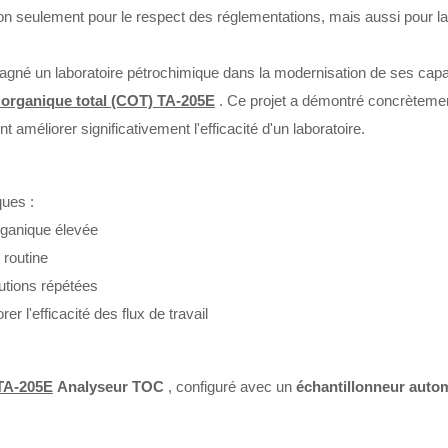
 non seulement pour le respect des réglementations, mais aussi pour la
né un laboratoire pétrochimique dans la modernisation de ses capa
 organique total (COT) TA-205E
. Ce projet a démontré concrèteme
 améliorer significativement l'efficacité d'un laboratoire.
ques :
ganique élevée
 routine
lutions répétées
r l'efficacité des flux de travail
TA-205E
Analyseur TOC
, configuré avec un
échantillonneur auto