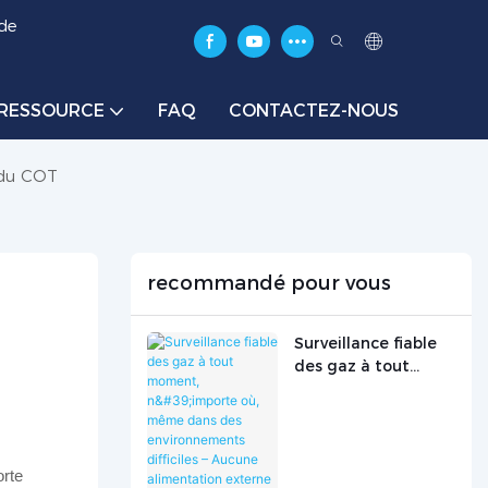
 de
RESSOURCE
FAQ
CONTACTEZ-NOUS
 du COT
recommandé pour vous
Surveillance fiable
des gaz à tout
moment, n'importe
où, même dans des
environnements
difficiles – Aucune
orte
alimentation