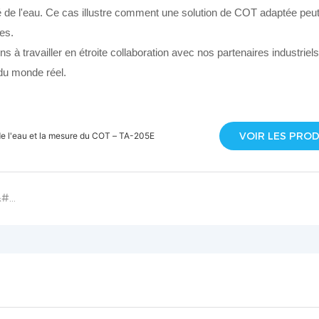
lité de l'eau. Ce cas illustre comment une solution de COT adaptée peu
les.
 à travailler en étroite collaboration avec nos partenaires industriels
 du monde réel.
VOIR LES PRO
 de l'eau et la mesure du COT – TA-205E
Surveillance fiable des gaz à tout moment, n&#39;importe où, même dans des environnements difficiles – Aucune alimentation externe requise