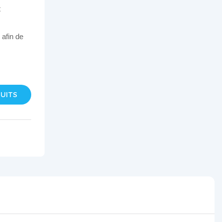
t
 afin de
DUITS