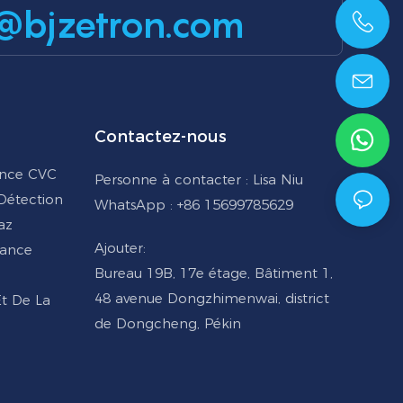
@bjzetron.com
+86 15699785629
Contactez-nous
ance CVC
Personne à contacter : Lisa Niu
 Détection
WhatsApp : +86 15699785629
az
Ajouter:
lance
Bureau 19B, 17e étage, Bâtiment 1,
48 avenue Dongzhimenwai, district
Et De La
de Dongcheng, Pékin