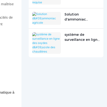
externe requise
 maîtrise
Solution
cités de
d'ammoniac
nt
agricole
système de
surveillance en ligne
des oxydes d'azote
des chaudières
matique à