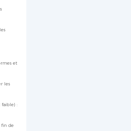
s
les
ormes et
r les
aible) :
 fin de