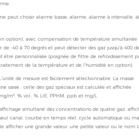
arme.
me peut choisir alarme basse, alarme, alarme à intervalle, 
 (en option), avec compensation de température simultanée 
e de -40 à 70 degrés et peut détecter des gaz jusqu'à 400 de
 être personnalisée (poignée de filtre de refroidissement p
aitement de la température et de l'humidité en option).
L'unité de mesure est facilement sélectionnable. La masse
 saisie ; celle des gaz spéciaux est calculée et affichée
 mg/m³, % vol., % LIE, PPHM, ppb et mg/L.
 affichage simultané des concentrations de quatre gaz, affi
 seul canal, courbe en temps réel, cycle automatique ou m
aite afficher une grande valeur, une petite valeur ou le nom 