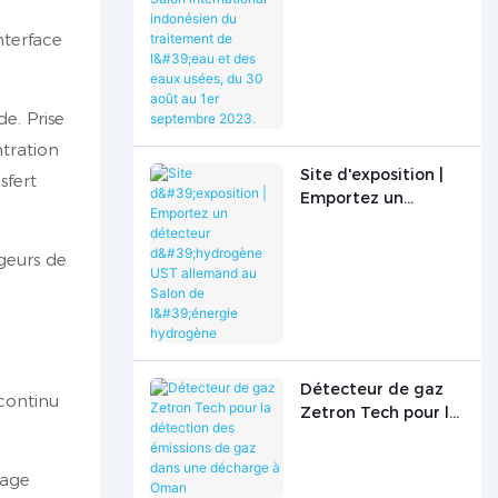
au Salon
international
nterface
indonésien du
traitement de l'eau
et des eaux usées,
e. Prise
du 30 août au 1er
septembre 2023.
tration
Site d'exposition |
sfert
Emportez un
détecteur
d'hydrogène UST
geurs de
allemand au Salon
de l'énergie
hydrogène
Détecteur de gaz
continu
Zetron Tech pour la
détection des
émissions de gaz
hage
dans une décharge