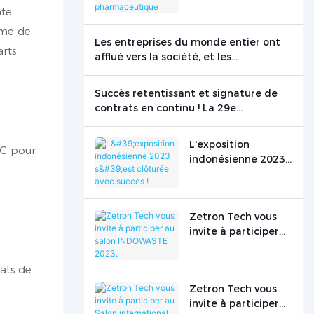
fabrication
te.
pharmaceutique
arme de
Les entreprises du monde entier ont
arts
afflué vers la société, et les
équipements de test de pointe de
Zetron Technology ont brillé sur la
Succès retentissant et signature de
scène internationale.
contrats en continu ! La 29e
Conférence mondiale sur les gaz de
Zetron Technology s’est conclue avec
L'exposition
MC pour
succès.
indonésienne 2023
s'est clôturée avec
succès !
Zetron Tech vous
invite à participer
au salon
INDOWASTE 2023.
tats de
Zetron Tech vous
invite à participer