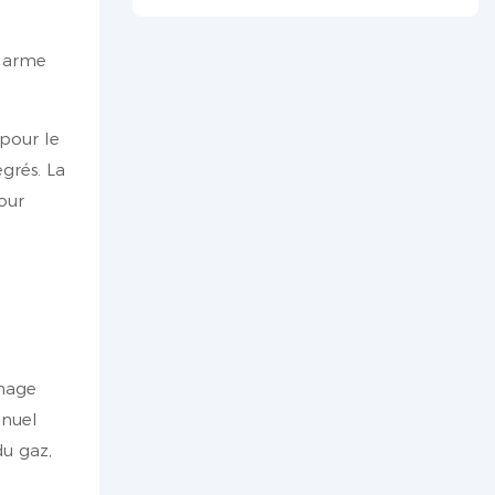
à Oman
alarme
pour le
grés. La
our
chage
anuel
du gaz,