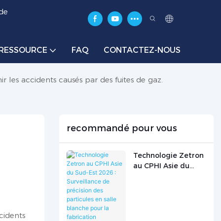
 de
RESSOURCE
FAQ
CONTACTEZ-NOUS
r les accidents causés par des fuites de gaz.
recommandé pour vous
Technologie Zetron
au CPHI Asie du
Sud-Est 2026 :
Surveillance de
précision des
particules en salle
cidents
blanche pour la