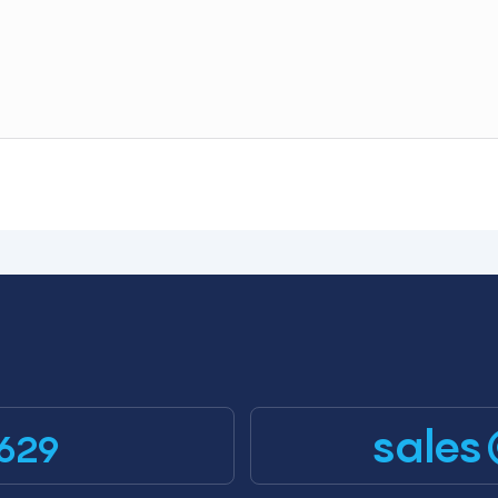
sales
629