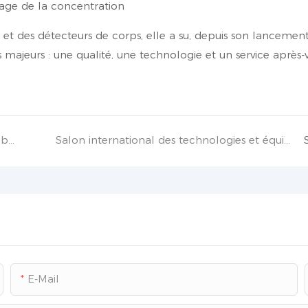
nage de la concentration
et des détecteurs de corps, elle a su, depuis son lancement
s majeurs : une qualité, une technologie et un service après-
Attention au choix des détecteurs de gaz combustibles pour les installations chimiques
Salon international des technologies et équipements pétroliers et pétrochimiques de Chine 2022
E-Mail