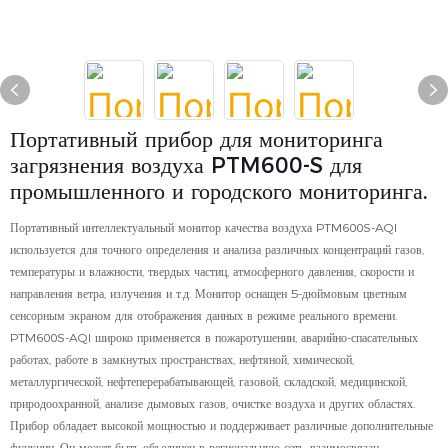
Портативный прибор для мониторинга
загрязнения воздуха PTM600-S для
промышленного и городского мониторинга.
Портативный интеллектуальный монитор качества воздуха PTM600S-AQI
используется для точного определения и анализа различных концентраций газов,
температуры и влажности, твердых частиц, атмосферного давления, скорости и
направления ветра, излучения и т.д. Монитор оснащен 5-дюймовым цветным
сенсорным экраном для отображения данных в режиме реального времени.
PTM600S-AQI широко применяется в пожаротушении, аварийно-спасательных
работах, работе в замкнутых пространствах, нефтяной, химической,
металлургической, нефтеперерабатывающей, газовой, складской, медицинской,
природоохранной, анализе дымовых газов, очистке воздуха и других областях.
Прибор обладает высокой мощностью и поддерживает различные дополнительные
функции. Он может быть объединен в региональную сеть, взаимосвязан,