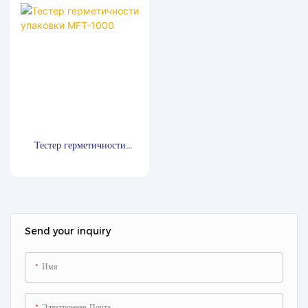
одноразовые пакеты с раствором
и пакеты для переноса
полностью очищаются. Проверка
целостности гарантирует
соответствие продукта
требованиям стерильности.
Тестер герметичности
упаковки MFT-1000
Send your inquiry
Имя
Электронная Почта