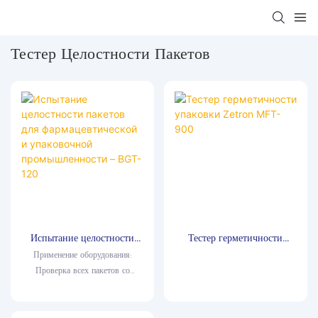
Тестер Целостности Пакетов
Испытание целостности
Тестер герметичности
пакетов для
упаковки Zetron MFT-
Применение оборудования:
фармацевтической и
900
Проверка всех пакетов со
упаковочной
стерилизующим раствором и
промышленности – BGT-
респираторов. После
120
использования пакеты,