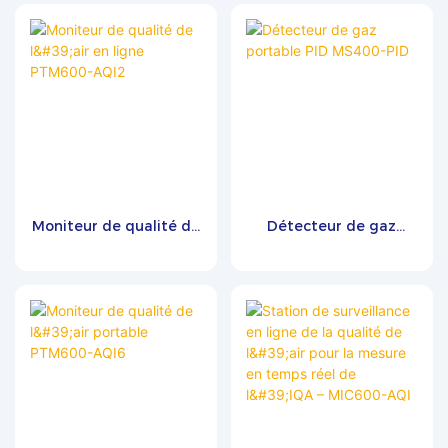
compatible avec les
Zetron MS800A-2
simultanément les particules
panneaux solaires
(PM1, PM2,5, PM10, TSP) et
un large éventail de polluants
gazeux, notamment le SO₂,
les NOx, le CO, l'O₃, les COVT,
les COV, le H₂S, le NH₃, le CO₂,
le HCHO et les composés
odorants, avec une capacité
de détection au niveau du
ppb. La surveillance
Moniteur de qualité de
Détecteur de gaz
météorologique intégrée
l'air en ligne PTM600-
portable PID MS400-
couvre la vitesse et la direction
AQI2
PID
du vent, la température,
l'humidité, la pression
atmosphérique, les
précipitations et le
rayonnement solaire,
permettant une analyse
environnementale