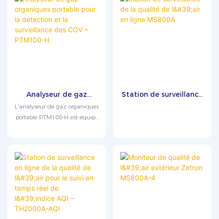
Analyseur de gaz
Station de surveillance
organiques portable
de la qualité de l'air en
L'analyseur de gaz organiques
pour la détection et la
ligne MS800A
portable PTM100-H est équipé
surveillance des COV –
de série d'un détecteur à
PTM100-H
ionisation de flamme (FID) et
peut être doté en option d'un
détecteur à photoionisation
(PID). De conception
antidéflagrante et à sécurité
intrinsèque, il ne pèse que 1,6
kg, ce qui le rend léger et
portable. Il détecte