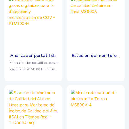
Analizador portátil de
Estación de monitoreo
gases orgánicos para la
de calidad del aire en
El analizador portátil de gases
detección y
línea MS800A
orgánicos PTM100-H incluye
monitorización de COV
de serie un detector de
– PTM100-H
ionización de llama (FID) y
puede equiparse
opcionalmente con un
detector de fotoionización
(PID). Su diseño a prueba de
explosiones e intrínsecamente
seguro lo hace ligero y portátil,
con un peso de tan solo 1,6