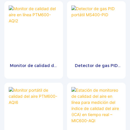
soporte para panel
MS800A-2
PM10, TSP) y una amplia
solar
gama de contaminantes
gaseosos, como SO₂, NOx, CO,
O₃, TVOC, COV, H₂S, NH₃, CO₂,
HCHO y compuestos
relacionados con los olores, con
capacidad de detección a
nivel de ppb. El monitoreo
meteorológico integrado
abarca la velocidad y
Monitor de calidad del
Detector de gas PID
dirección del viento, la
aire en línea PTM600-
portátil MS400-PID
temperatura, la humedad, la
AQI2
presión barométrica, la
precipitación y la radiación
solar, lo que permite un
análisis ambiental completo.