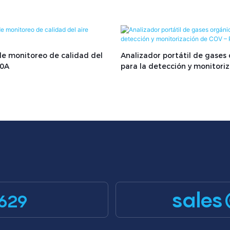
de monitoreo de calidad del
Analizador portátil de gases
00A
para la detección y monitori
COV – PTM100-H
sales
629