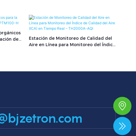
 orgánicos
Estación de Monitoreo de Calidad del
zación de
Aire en Línea para Monitoreo del Índice
de Calidad del Aire (ICA) en Tiempo
Real – TH2000A-AQI
@bjzetron.com
+86 15699785629