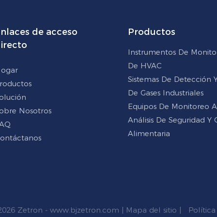
nlaces de acceso
Productos
irecto
Instrumentos De Monito
De HVAC
ogar
Sistemas De Detección Y 
roductos
De Gases Industriales
olución
Equipos De Monitoreo 
obre Nosotros
Análisis De Seguridad Y 
AQ
Alimentaria
ontáctanos
2026 Zetron -
www.bjzetron.com
|
Mapa del sitio
|
Política