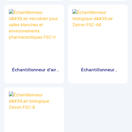
performance, avec un débit de
MAS-110
100 l/min et une vitesse
d'impact de 11 m/s, conforme
à la norme Anderson Impact
Level 5. Il garantit ainsi la
collecte de toutes les particules
microbiennes supérieures à 1
µm présentes dans
l'environnement. Doté d'un
écran tactile de 5 pouces, il est
très intuitif, rapide et facile à
Échantillonneur d'air
Échantillonneur
utiliser. Il peut être équipé
microbien pour salles
biologique d'air Zetron
d'une imprimante Bluetooth
blanches et
FSC-A6
pour une expérience utilisateur
environnements
optimale. Son boîtier, au
pharmaceutiques FSC-
design industriel soigné, est
V
entièrement réalisé en alliage
d'aluminium, lui conférant
une allure élégante et haut de
gamme. Cet instrument
performant et raffiné est