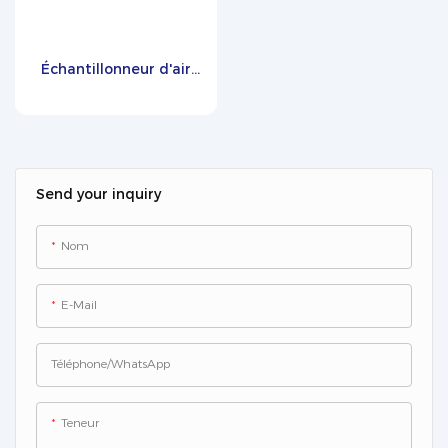
largement utilisé dans la
recherche et le développement
pharmaceutiques, les
Échantillonneur d'air
laboratoires de biologie et
biologique Zetron FSC-
d'analyses médicales, ainsi
8
que dans d'autres
environnements à atmosphère
contrôlée.
Send your inquiry
Nom
E-Mail
Téléphone/WhatsApp
Teneur