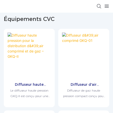
Équipements CVC
Diffuseur haute
Diffuseur d'air
pression pour la
comprimé GKQ-01
Le diffuseur haute pression
Diffuseur de gaz haute
distribution d'air
GKQ-II est conçu pour une
pression compact conçu pour
comprimé et de gaz –
réduction de pression sûre et
réduire l'air comprimé ou les
GKQ-II
un échantillonnage stable des
gaz inertes en un flux stable à
gaz comprimés avant
basse pression, permettant un