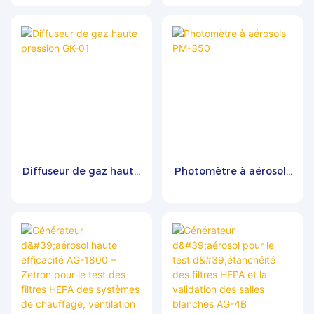
tests microbiologiques
blanches et
contrôlée.
en salle blanche
environnements
pharmaceutique FSC-IV
pharmaceutiques FSC-
V
Diffuseur de gaz haute
Photomètre à aérosols
pression GK-01
PM-350