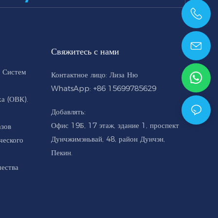
+86 15699785629
Свяжитесь с нами
 Систем
Контактное лицо: Лиза Ню
WhatsApp: +86 15699785629
а (ОВК).
Добавлять:
Офис 19Б, 17 этаж, здание 1, проспект
азов
Дунчжимэньвай, 48, район Дунчэн,
ческого
Пекин.
чества