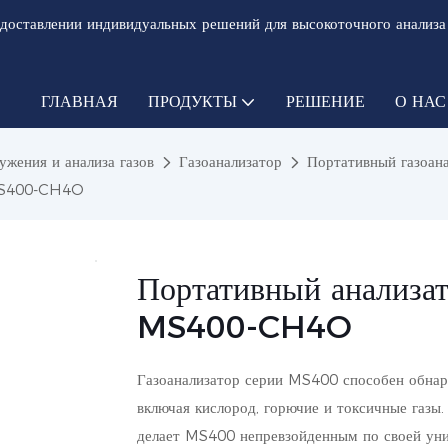
доставлении индивидуальных решений для высокоточного анализа
ГЛАВНАЯ
ПРОДУКТЫ
РЕШЕНИЕ
О НАС
жения и анализа газов
Газоанализатор
Портативный газоан
 MS400-CH4O
Портативный анализат
MS400-CH4O
Газоанализатор серии MS400 способен обнар
включая кислород, горючие и токсичные газы.
делает MS400 непревзойденным по своей уни