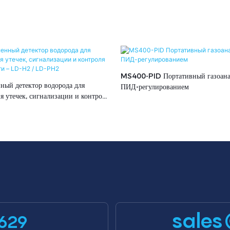
MS400-PID Портативный газоана
ый детектор водорода для
ПИД-регулированием
 утечек, сигнализации и контроля
ти – LD-H2 / LD-PH2
sales
629