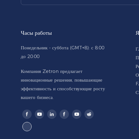
Часы работы
Я
Понедельник - суббота (GMT+8): с 8:00
Г
до 20:00
П
Р
Компания Zetron предлагает
О
инновационные решения, повышающие
F
эффективность и способствующие росту
С
вашего бизнеса.