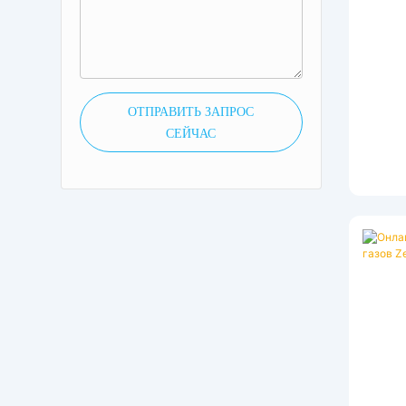
контр
гибко
Ста
кабе
можн
ОТПРАВИТЬ ЗАПРОС
с
СЕЙЧАС
т
комп