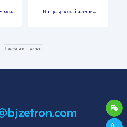
урана
Инфракрасный датчик
D
обнаружения хладагента
MIC500-R407a-I
@bjzetron.com