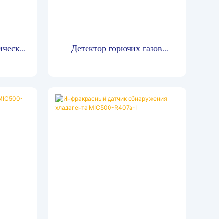
ических
Детектор горючих газов
ого типа
Zetron MIC600-Ex,
работающий при температуре
до 260 градусов.