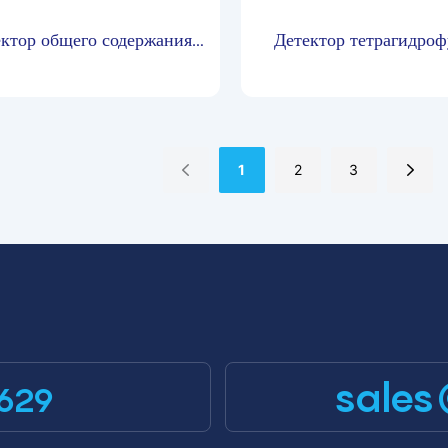
ктор общего содержания
Детектор тетрагидроф
водородов, не содержащих
MIC500-THF PI
тана, Zetron MIC600-
CxHy
1
2
3
sales
629