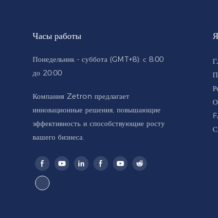
Часы работы
Я
Понедельник - суббота (GMT+8): с 8:00
Г
до 20:00
П
Р
Компания Zetron предлагает
О
инновационные решения, повышающие
F
эффективность и способствующие росту
С
вашего бизнеса.