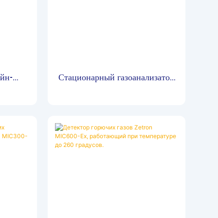
йн-
Стационарный газоанализатор
ля
MIC300
ных и
100