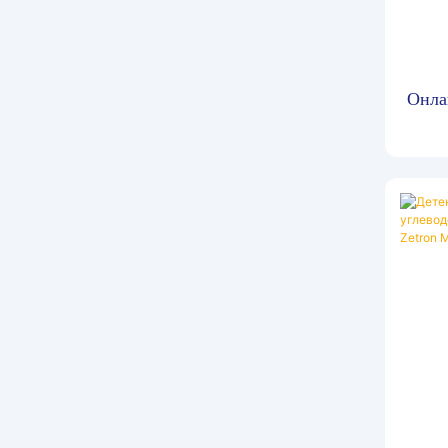
Онла
в