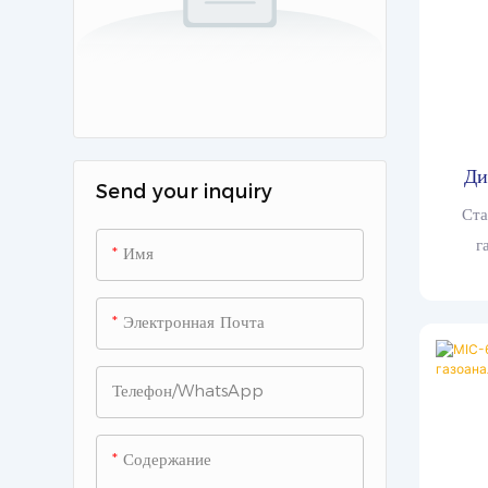
Ди
Send your inquiry
ут
Ста
пром
г
Имя
предна
в р
Электронная Почта
промы
хими
Телефон/WhatsApp
объе
монито
позв
Содержание