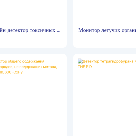
йн-детектор токсичных и
Монитор летучих орган
редных газов Zetron
соединений стационарн
MIC500S
MIC300-VOC