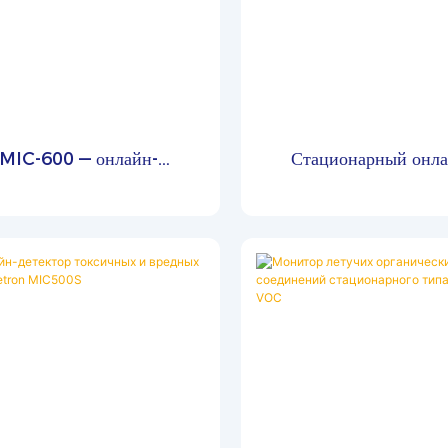
оллер отдельно, что повышает
сть и безопасность монтажа.
ндартная длина раздельного
ля составляет 1 метр, но его
о увеличить до 10 метров в
оответствии с различными
MIC-600 — онлайн-
Стационарный онла
ребованиями к установке.
озитный газоанализатор
газоанализатор д
обнаружения токсич
горючих газов MIC