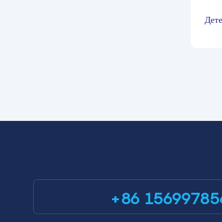
Дете
угле
ме
+86 15699785