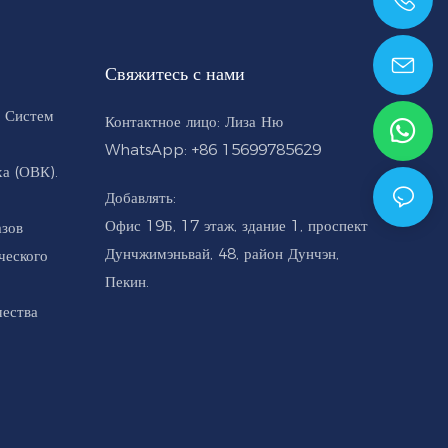
+86 15699785629
Свяжитесь с нами
 Систем
Контактное лицо: Лиза Ню
WhatsApp: +86 15699785629
а (ОВК).
Добавлять:
Офис 19Б, 17 этаж, здание 1, проспект
азов
Дунчжимэньвай, 48, район Дунчэн,
ческого
Пекин.
чества