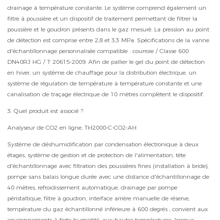
drainage à température constante. Le système comprend également un
filtre à poussière et un dispositif de traitement permettant de filtrer la
poussière et le goudron présents dans le gaz mesuré. La pression au point
de détection est comprise entre 2,8 et 3,3 MPa. Spécifications de la vanne
d'échantillonnage personnalisée compatible : courroie / Classe 600
DN40RJ HG / T 20615-2009. Afin de pallier le gel du point de détection
en hiver, un système de chauffage pour la distribution électrique, un
système de régulation de température à température constante et une
canalisation de traçage électrique de 10 mètres complètent le dispositif.
3. Quel produit est associé ?
Analyseur de CO2 en ligne, TH2000-C-CO2-AH
Système de déshumidification par condensation électronique à deux
étages, système de gestion et de protection de l'alimentation, tête
d'échantillonnage avec filtration des poussières fines (installation à bride),
pompe sans balais longue durée avec une distance d'échantillonnage de
40 mètres, refroidissement automatique, drainage par pompe
péristaltique, filtre à goudron, interface arrière manuelle de réserve,
température du gaz échantillonné inférieure à 600 degrés ; convient aux
environnements à forte humidité, aux hautes températures, lorsque