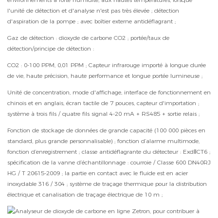
l'unité de détection et d'analyse n'est pas très élevée ; détection
d'aspiration de la pompe ; avec boîtier externe antidéflagrant ;
Gaz de détection : dioxyde de carbone CO2 ; portée/taux de
détection/principe de détection :
CO2 : 0-100 PPM, 0,01 PPM ; Capteur infrarouge importé à longue durée
de vie, haute précision, haute performance et longue portée lumineuse ;
Unité de concentration, mode d'affichage, interface de fonctionnement en
chinois et en anglais, écran tactile de 7 pouces, capteur d'importation ;
système à trois fils / quatre fils signal 4-20 mA + RS485 + sortie relais ;
Fonction de stockage de données de grande capacité (100 000 pièces en
standard, plus grande personnalisable) ; fonction d’alarme multimode,
fonction d’enregistrement ; classe antidéflagrante du détecteur : ExdⅡCT6 ;
spécification de la vanne d’échantillonnage : courroie / Classe 600 DN40RJ
HG / T 20615-2009 ; la partie en contact avec le fluide est en acier
inoxydable 316 / 304 ; système de traçage thermique pour la distribution
électrique et canalisation de traçage électrique de 10 m ;