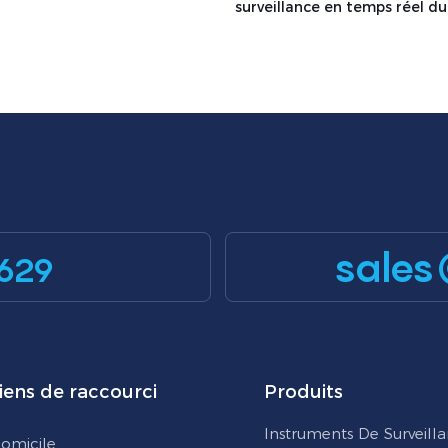
surveillance en temps réel du
Z
MIC300-OZ
sales
629
iens de raccourci
Produits
Instruments De Surveill
omicile