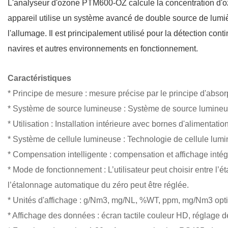
L'analyseur d'ozone PTM600-OZ calcule la concentration d'ozo
appareil utilise un système avancé de double source de lumi
l'allumage. Il est principalement utilisé pour la détection co
navires et autres environnements en fonctionnement.
Caractéristiques
* Principe de mesure : mesure précise par le principe d'absor
* Système de source lumineuse : Système de source lumineus
* Utilisation : Installation intérieure avec bornes d'alimentatio
* Système de cellule lumineuse : Technologie de cellule lumin
* Compensation intelligente : compensation et affichage inté
* Mode de fonctionnement : L’utilisateur peut choisir entre l
l’étalonnage automatique du zéro peut être réglée.
* Unités d'affichage : g/Nm3, mg/NL, %WT, ppm, mg/Nm3 opti
* Affichage des données : écran tactile couleur HD, réglage 