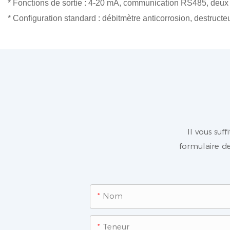
* Fonctions de sortie : 4-20 mA, communication RS485, deux je
* Configuration standard : débitmètre anticorrosion, destructeu
Il vous suf
formulaire de
Nom
Teneur