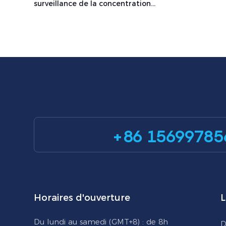
surveillance de la concentration
MIC300O
d'ozone industriel MIC100OZ Zetron
+86 15699785
Horaires d'ouverture
L
Du lundi au samedi (GMT+8) : de 8h
D