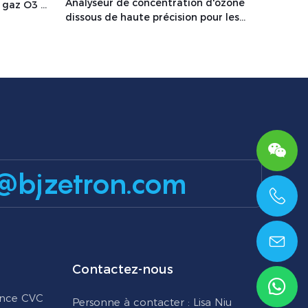
Analyseur de concentration d'ozone
 gaz O3 –
dissous de haute précision pour les
systèmes d'eau industriels et
pharmaceutiques OZ-300W
@bjzetron.com
+86 15699785629
Contactez-nous
ance CVC
Personne à contacter : Lisa Niu