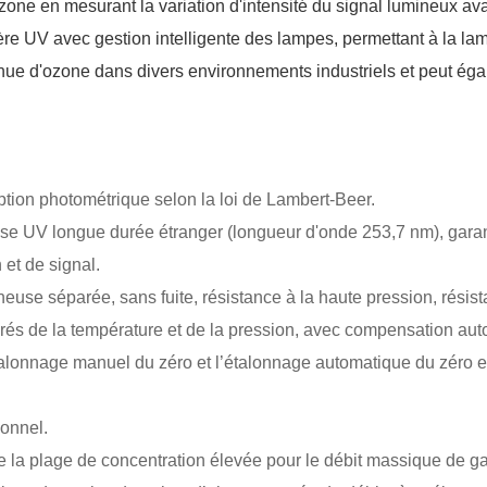
ne en mesurant la variation d'intensité du signal lumineux avan
ère UV avec gestion intelligente des lampes, permettant à la l
ntinue d'ozone dans divers environnements industriels et peut éga
ption photométrique selon la loi de Lambert-Beer.
e UV longue durée étranger (longueur d'onde 253,7 nm), garant
n et de signal.
euse séparée, sans fuite, résistance à la haute pression, résis
grés de la température et de la pression, avec compensation au
’étalonnage manuel du zéro et l’étalonnage automatique du zéro en
onnel.
de la plage de concentration élevée pour le débit massique de g