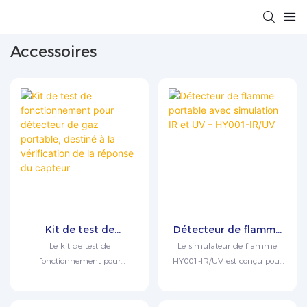
Accessoires
Kit de test de
Détecteur de flamme
fonctionnement pour
portable avec
Le kit de test de
Le simulateur de flamme
détecteur de gaz
simulation IR et UV –
fonctionnement pour
HY001-IR/UV est conçu pour
portable, destiné à la
HY001-IR/UV
détecteurs de gaz est conçu
tester les détecteurs de
vérification de la
pour vérifier rapidement les
flamme des types suivants :
réponse du capteur
performances et la réactivité
UV (ultraviolet), IR (infrarouge