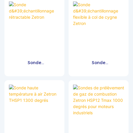
des capteurs des détecteurs de
à bande unique), IR2
gaz portables avant leur
(infrarouge à double bande),
utilisation sur le terrain. En
IR3 (infrarouge à triple bande)
introduisant une
et IR/UV (infrarouge/ultraviolet
concentration connue de gaz
combinés). Il permet de tester
d'étalonnage via un
les détecteurs de flamme
régulateur et une pompe
dans des environnements où
d'échantillonnage, les
l’utilisation de flammes nues
utilisateurs peuvent
est proscrite. Les détecteurs de
Sonde
Sonde
facilement confirmer le bon
flamme infrarouges utilisent
d'échantillonnage
d'échantillonnage
fonctionnement des capteurs
différentes fréquences de
rétractable Zetron
flexible à col de cygne
et du système d'alarme du
détection selon les fabricants.
Zetron
détecteur. Ce kit constitue une
Ce produit est compatible avec
solution pratique et fiable pour
les détecteurs de flamme
les contrôles de sécurité de
infrarouges dont la fréquence
routine, contribuant ainsi à
est comprise entre 0 et 10 Hz.
garantir une détection précise
des gaz en environnements
dangereux.