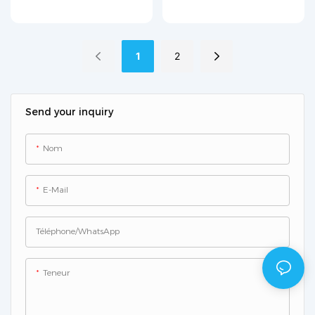
d'échantillonnage en
GL-07
acier inoxydable (304)
1
2
Send your inquiry
Nom
E-Mail
Téléphone/WhatsApp
Teneur