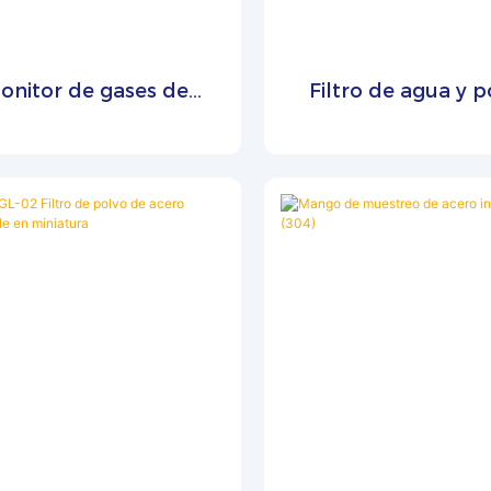
onitor de gases de
Filtro de agua y p
bustión Zetron HSP8
Zetron HSP4 con so
n sonda de filtro de
alta temperatura d
streo de 800 grados,
grados
similar al Testo 3