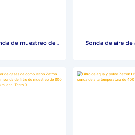
treo, los usuarios pueden
donde no se pueden usa
rmar fácilmente el correcto
abiertas. Los detectores 
onamiento de los sensores y
infrarrojos de distintos fa
mas de alarma del detector.
tienen diferentes frecue
e kit ofrece una solución
detección. Este produ
nda de muestreo de
Sonda de aire de 
áctica y fiable para las
compatible con detect
llo de cisne flexible
temperatura Zet
robaciones de seguridad
llama infrarrojos con
Zetron
THSP1 de 1300 gr
inarias, garantizando una
frecuencia de 0 a 10
cción precisa de gases en
entornos peligrosos.