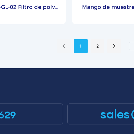
GL-02 Filtro de polvo
Mango de muestre
 acero inoxidable en
acero inoxidable (
miniatura
1
2
sales
629