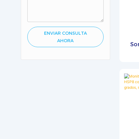
mues
confi
funci
siste
ENVIAR CONSULTA
Est
AHORA
So
pr
cue
comp
rut
dete