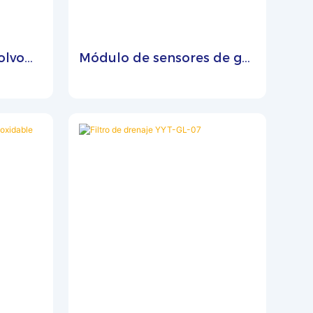
olvo
Módulo de sensores de gas
nda de
digitales D100
e 400