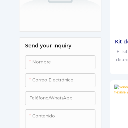
Kit 
Send your inquiry
det
El ki
para
detec
Nombre
para
rendim
Correo Electrónico
sensor
por
Teléfono/WhatsApp
ca
conce
de c
Contenido
re