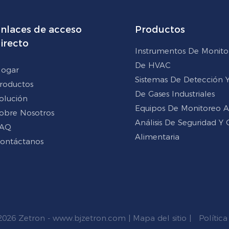
nlaces de acceso
Productos
irecto
Instrumentos De Monito
De HVAC
ogar
Sistemas De Detección Y 
roductos
De Gases Industriales
olución
Equipos De Monitoreo 
obre Nosotros
Análisis De Seguridad Y 
AQ
Alimentaria
ontáctanos
2026 Zetron -
www.bjzetron.com
|
Mapa del sitio
|
Política