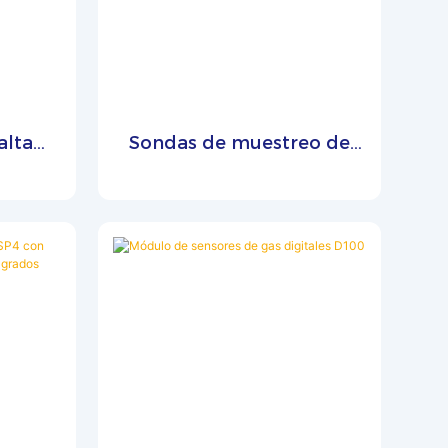
r llamas
de llama
bricantes
ncias de
cto es
alta
Sondas de muestreo de
ores de
ron
gases de combustión
 una
ados
Zetron HSP12 Tmax de
 Hz.
1000 grados para motores
industriales