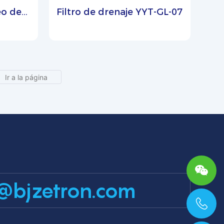
o de
Filtro de drenaje YYT-GL-07
304)
@bjzetron.com
+86 15699785629