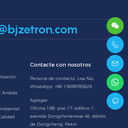
@bjzetron.com
+86 15699785629
Contacte con nosotros
rización
Persona de contacto: Lisa Niu
WhatsApp: +86 15699785629
Análisis
Agregar:
Oficina 19B, piso 17, edificio 1,
Ambiental
avenida Dongzhimenwai 48, distrito
Calidad
de Dongcheng, Pekín