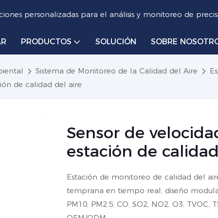
iones personalizadas para el análisis y monitoreo de precis
AR
PRODUCTOS
SOLUCIÓN
SOBRE NOSOTR
iental
Sistema de Monitoreo de la Calidad del Aire
Es
ón de calidad del aire
Sensor de velocida
estación de calidad
Estación de monitoreo de calidad del air
temprana en tiempo real, diseño modular
PM10, PM2.5, CO, SO2, NO2, O3, TVOC, TS
OEM/ODM.