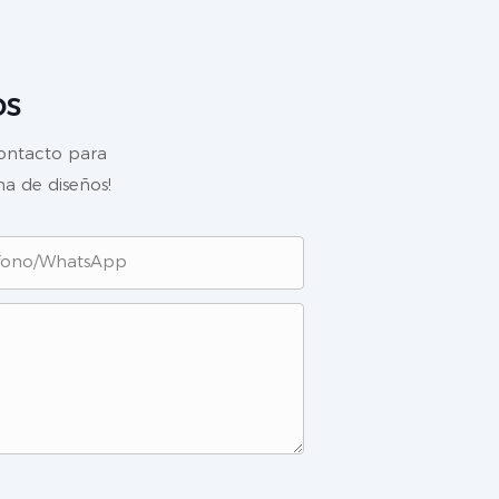
os
contacto para
a de diseños!
fono/WhatsApp