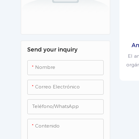
An
Send your inquiry
gase
El a
orgán
Nombre
serie
de lla
Correo Electrónico
opcio
de fot
Teléfono/WhatsApp
a 
intrí
liger
Contenido
t