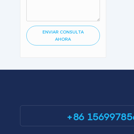
efic
ga
algun
idea
ENVIAR CONSULTA
pru
AHORA
fugas
y re
gas, d
supe
iden
co
+86 15699785