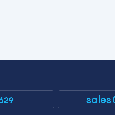
azmente la mayoría de los
ses orgánicos volátiles y
os gases inorgánicos, y es
l para aplicaciones como
ebas LDAR, detección de
 en sistemas de recolección
cuperación de petróleo y
etección de COV en fugas y
rficies líquidas abiertas, e
tificación rápida y estudio
regional completo de
ntaminantes del suelo.
sales
629