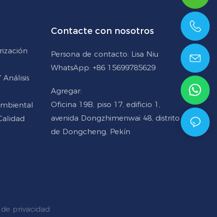
Contacte con nosotros
+86 15699785629
rización
Persona de contacto: Lisa Niu
WhatsApp: +86 15699785629
Análisis
Agregar:
Oficina 19B, piso 17, edificio 1,
Ambiental
avenida Dongzhimenwai 48, distrito
Calidad
de Dongcheng, Pekín
de privacidad