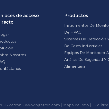
nlaces de acceso
Productos
irecto
Instrumentos De Monito
De HVAC
ogar
Sistemas De Detección Y 
roductos
De Gases Industriales
olución
Equipos De Monitoreo 
obre Nosotros
Análisis De Seguridad Y 
AQ
Alimentaria
ontáctanos
2026 Zetron -
www.bjzetron.com
|
Mapa del sitio
|
Política