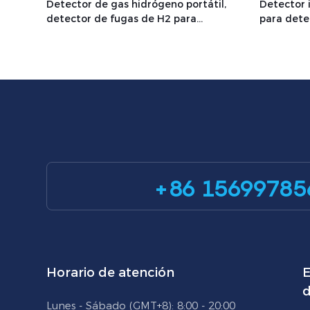
Detector de gas hidrógeno portátil,
Detector 
detector de fugas de H2 para
para dete
seguridad industrial LD-H2 / LD-PH2
control d
+86 15699785
Horario de atención
E
d
Lunes - Sábado (GMT+8): 8:00 - 20:00