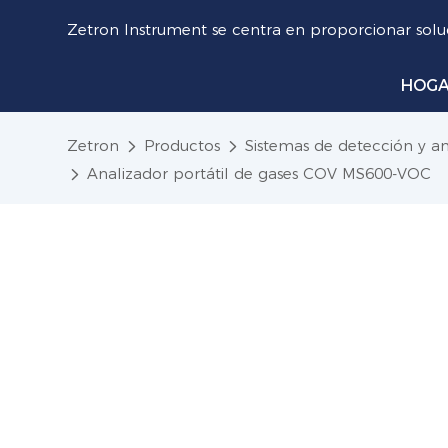
Zetron Instrument se centra en proporcionar soluc
HOG
Zetron
Productos
Sistemas de detección y aná
Analizador portátil de gases COV MS600-VOC