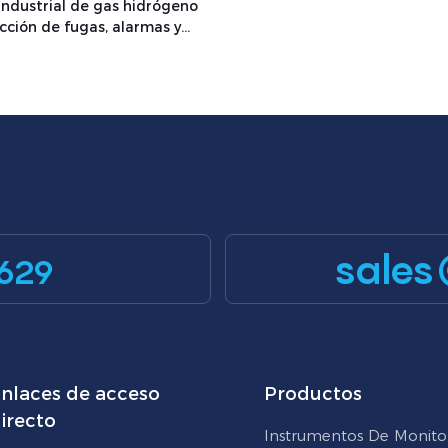
industrial de gas hidrógeno
cción de fugas, alarmas y
e seguridad – LD-H2 / LD-PH2
sales
629
nlaces de acceso
Productos
irecto
Instrumentos De Monito