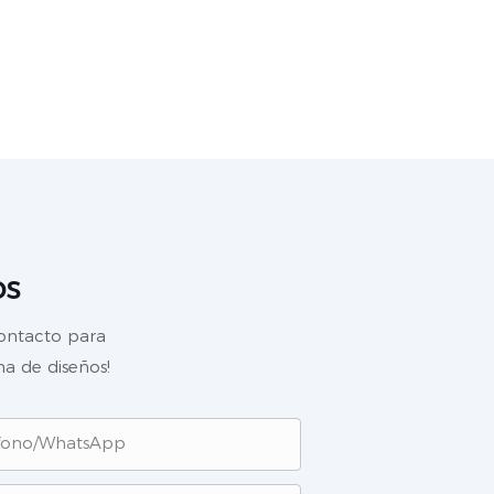
os
contacto para
a de diseños!
fono/WhatsApp