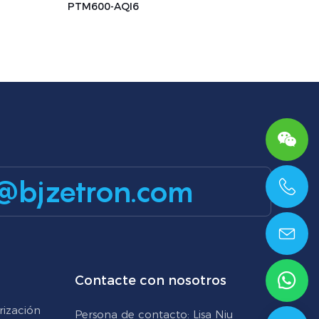
PTM600-AQI6
@bjzetron.com
+86 15699785629
Contacte con nosotros
rización
Persona de contacto: Lisa Niu