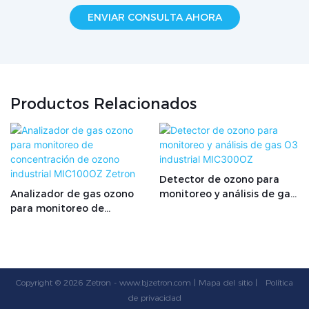
ENVIAR CONSULTA AHORA
Productos Relacionados
Detector de ozono para
Analizador de gas ozono
monitoreo y análisis de gas
para monitoreo de
O3 industrial MIC300OZ
concentración de ozono
industrial MIC100OZ
Zetron
Copyright © 2026 Zetron -
www.bjzetron.com
|
Mapa del sitio
|
Política
de privacidad