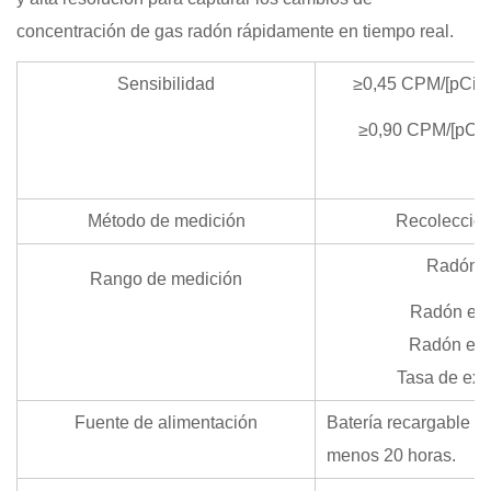
concentración de gas radón rápidamente en tiempo real.
Sensibilidad
≥0,45 CPM/[pCi/L
≥0,90 CPM/[pCi/
Método de medición
Recolección
Radón e
Rango de medición
Radón en 
Radón en 
Tasa de extr
Fuente de alimentación
Batería recargable de
menos 20 horas.