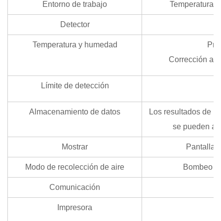
Entorno de trabajo
Temperatura: 
Detector
Temperatura y humedad
Pre
Corrección au
Límite de detección
Almacenamiento de datos
Los resultados de l
se pueden al
Mostrar
Pantalla t
Modo de recolección de aire
Bombeo act
Comunicación
Impresora
I