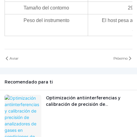
Tamaño del contorno
292
Peso del instrumento
El host pesa ap
ap
Aviar
Próximo
Recomendado para ti
Optimización antiinterferencias y
calibración de precisión de
analizadores de gases en condiciones
de trabajo industriales complejas.