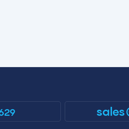
sales
629