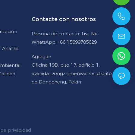
Contacte con nosotros
+86 15699785629
rización
Persona de contacto: Lisa Niu
WhatsApp: +86 15699785629
Análisis
Agregar:
Oficina 19B, piso 17, edificio 1,
Ambiental
avenida Dongzhimenwai 48, distrito
Calidad
de Dongcheng, Pekín
de privacidad