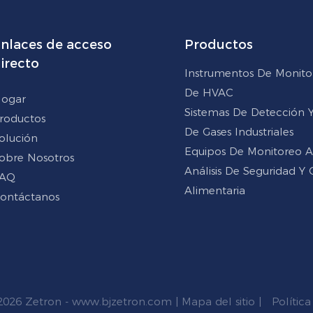
nlaces de acceso
Productos
irecto
Instrumentos De Monito
De HVAC
ogar
Sistemas De Detección Y 
roductos
De Gases Industriales
olución
Equipos De Monitoreo 
obre Nosotros
Análisis De Seguridad Y 
AQ
Alimentaria
ontáctanos
2026 Zetron -
www.bjzetron.com
|
Mapa del sitio
|
Política