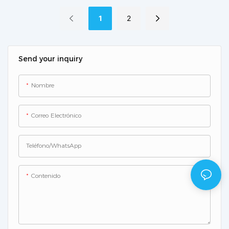
R407a-I
emisiones de escape
de vehículos
1
2
Send your inquiry
Nombre
Correo Electrónico
Teléfono/WhatsApp
Contenido