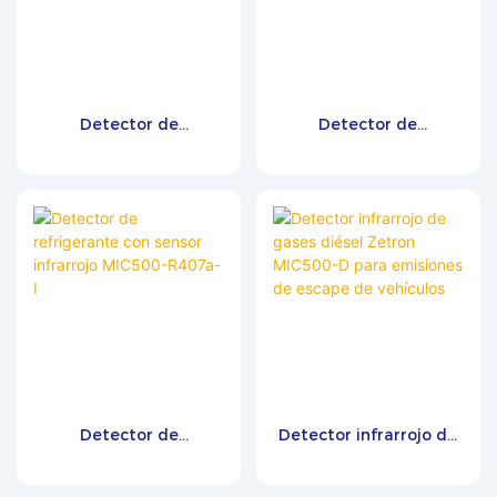
Detector de
Detector de
hidrocarburos totales
tetrahidrofurano PID
no metánicos Zetron
MIC500-THF
MIC600-CxHy
Detector de
Detector infrarrojo de
refrigerante con sensor
gases diésel Zetron
infrarrojo MIC500-
MIC500-D para