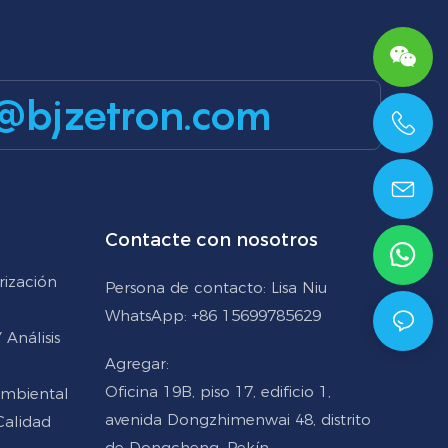
@bjzetron.com
+86 15699785629
Contacte con nosotros
rización
Persona de contacto: Lisa Niu
WhatsApp: +86 15699785629
Análisis
Agregar:
Oficina 19B, piso 17, edificio 1,
Ambiental
avenida Dongzhimenwai 48, distrito
Calidad
de Dongcheng, Pekín