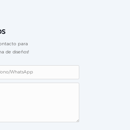
os
contacto para
a de diseños!
fono/WhatsApp