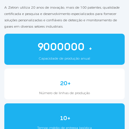
A Zetron utiliza 20 anos de inovação, mais de 100 patentes, qualidade
certificada e pesquisa e desenvolvimento especializados para fornecer
soluções personalizadas e confiáveis ​​de detecção e monitoramento de
gases em diversos setores industriais.
9000000
+
Capacidade de produção anual
20+
Número de linhas de produção
10+
Tempo médio de entrega logística